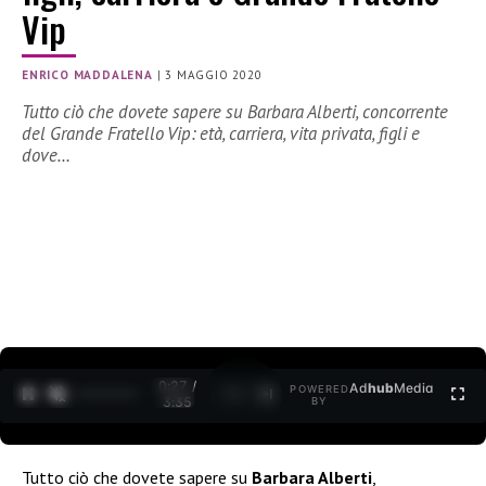
Vip
ENRICO MADDALENA
|
3 MAGGIO 2020
Tutto ciò che dovete sapere su Barbara Alberti, concorrente
del Grande Fratello Vip: età, carriera, vita privata, figli e
dove…
0:27 /
Ad
hub
Media
POWERED
1
/
2
3:35
BY
Tutto ciò che dovete sapere su
Barbara Alberti
,