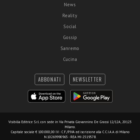
News
Reality
Social
Gossip
Sanremo
Cucina
ABBONATI
NEWSLETTER
Visibilia Editrice S.r.l.
con sede in Via Privata Giovannino De Grassi 12/12A, 20123
Milano.
Capitale sociale € 100.000,00 I.V. - C.F./P.IVA ed iscrizione alla C.C.I.A.A. di Milano
N.10269990965 - REA MI-2519578.