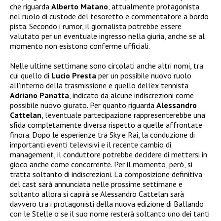
che riguarda
Alberto Matano
, attualmente protagonista
nel ruolo di custode del tesoretto e commentatore a bordo
pista. Secondo i rumor, il giornalista potrebbe essere
valutato per un eventuale ingresso nella giuria, anche se al
momento non esistono conferme ufficiali.
Nelle ultime settimane sono circolati anche altri nomi, tra
cui quello di
Lucio Presta
per un possibile nuovo ruolo
all’interno della trasmissione e quello dell’ex tennista
Adriano Panatta
, indicato da alcune indiscrezioni come
possibile nuovo giurato. Per quanto riguarda
Alessandro
Cattelan
, l’eventuale partecipazione rappresenterebbe una
sfida completamente diversa rispetto a quelle affrontate
finora. Dopo le esperienze tra Sky e Rai, la conduzione di
importanti eventi televisivi e il recente cambio di
management, il conduttore potrebbe decidere di mettersi in
gioco anche come concorrente. Per il momento, però, si
tratta soltanto di indiscrezioni. La composizione definitiva
del cast sarà annunciata nelle prossime settimane e
soltanto allora si capirà se Alessandro Cattelan sarà
davvero tra i protagonisti della nuova edizione di Ballando
con le Stelle o se il suo nome resterà soltanto uno dei tanti