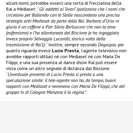
alcuni nomi, potrebbe esserci una sorta di frecciatina della
Rai a Mediaset: “
Gli addetti ai ‘livori’ ipotizzano che i nomi che
circolano per Ballando con le Stelle nascondano una precisa
strategia anti-Mediaset da parte della Rai
.
Barbara d’Urso in
giuria è un ceffone a Pier Silvio Berlusconi che non la ama
(eufemismo) e l’ha allontanata dal Biscione (e ha ingaggiato
invece proprio Selvaggia Lucarelli, storico volto della
trasmissione di Rai1).
” Inoltre, sempre secondo
Dagospia,
per
quanto riguarda invece
Lucio Presta
, l’agente televisivo non
avrebbe rapporti idilliaci né con Mediaset né con Maria De
Filippi, e una sua presenza al dance show Rai può essere
vista come un altro segnale di distanza dal Biscione:
“
L’eventuale presente di Lucio Presta si presta a una
speculazione simile: il tele-agente non ha, da tempo, buoni
rapporti con Mediaset e nemmeno con Maria De Filippi, che del
gruppo tv di Cologno Monzese è la regina.”