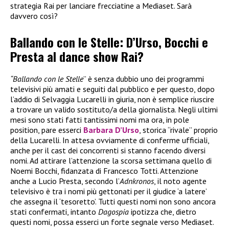
strategia Rai per lanciare frecciatine a Mediaset. Sarà
davvero così?
Ballando con le Stelle: D’Urso, Bocchi e
Presta al dance show Rai?
“Ballando con le Stelle
” è senza dubbio uno dei programmi
televisivi più amati e seguiti dal pubblico e per questo, dopo
l’addio di Selvaggia Lucarelli in giuria, non è semplice riuscire
a trovare un valido sostituto/a della giornalista. Negli ultimi
mesi sono stati fatti tantissimi nomi ma ora, in pole
position, pare esserci
Barbara D’Urso
, storica “rivale” proprio
della Lucarelli. In attesa ovviamente di conferme ufficiali,
anche per il cast dei concorrenti si stanno facendo diversi
nomi. Ad attirare l’attenzione la scorsa settimana quello di
Noemi Bocchi, fidanzata di Francesco Totti. Attenzione
anche a Lucio Presta, secondo l’
Adnkronos
, il noto agente
televisivo è tra i nomi più gettonati per il giudice ‘a latere’
che assegna il ‘tesoretto’. Tutti questi nomi non sono ancora
stati confermati, intanto
Dagospia
ipotizza che, dietro
questi nomi, possa esserci un forte segnale verso Mediaset.