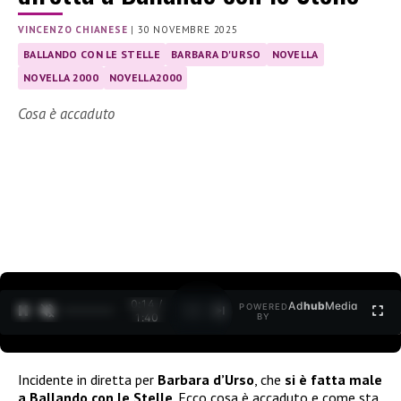
VINCENZO CHIANESE
|
30 NOVEMBRE 2025
BALLANDO CON LE STELLE
BARBARA D'URSO
NOVELLA
NOVELLA 2000
NOVELLA2000
Cosa è accaduto
0:15 /
Ad
hub
Media
POWERED
1
/
2
1:40
BY
Incidente in diretta per
Barbara d’Urso
, che
si è fatta male
a Ballando con le Stelle
. Ecco cosa è accaduto e come sta