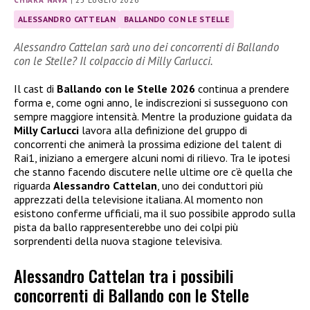
CHIARA NAVA
|
23 LUGLIO 2026
ALESSANDRO CATTELAN
BALLANDO CON LE STELLE
Alessandro Cattelan sarà uno dei concorrenti di Ballando
con le Stelle? Il colpaccio di Milly Carlucci.
Il cast di
Ballando con le Stelle 2026
continua a prendere
forma e, come ogni anno, le indiscrezioni si susseguono con
sempre maggiore intensità. Mentre la produzione guidata da
Milly Carlucci
lavora alla definizione del gruppo di
concorrenti che animerà la prossima edizione del talent di
Rai1, iniziano a emergere alcuni nomi di rilievo. Tra le ipotesi
che stanno facendo discutere nelle ultime ore c’è quella che
riguarda
Alessandro Cattelan
, uno dei conduttori più
apprezzati della televisione italiana. Al momento non
esistono conferme ufficiali, ma il suo possibile approdo sulla
pista da ballo rappresenterebbe uno dei colpi più
sorprendenti della nuova stagione televisiva.
Alessandro Cattelan tra i possibili
concorrenti di Ballando con le Stelle