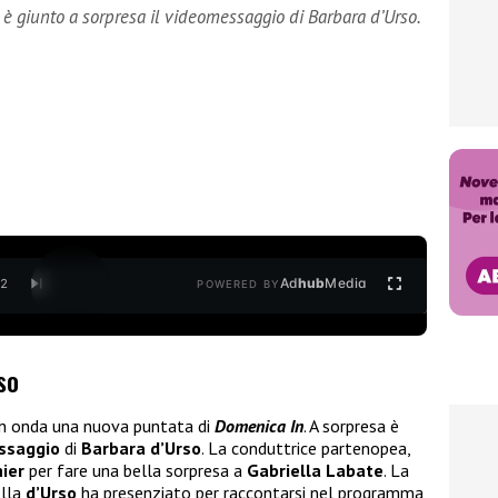
è giunto a sorpresa il videomessaggio di Barbara d’Urso.
Ad
hub
Media
/
2
POWERED BY
so
in onda una nuova puntata di
Domenica In
. A sorpresa è
ssaggio
di
Barbara d’Urso
. La conduttrice partenopea,
nier
per fare una bella sorpresa a
Gabriella Labate
. La
ella
d’Urso
ha presenziato per raccontarsi nel programma