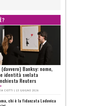
 È?
è (davvero) Banksy: nome,
 e identità svelata
’inchiesta Reuters
IA CIOTTI | 13 GIUGNO 2026
ma, chi è la fidanzata Lodovica
rini