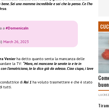
 bene. Sei una mamma incredibile e sai che lo penso. Ce l’ho
Urso
.
CUC
sa a
#DomenicaIn
i)
March 26, 2023
ra Venier
ha detto quanto senta la mancanza delle
uardare la TV:
“Mara, mi mancano le serate io e te in
con l’amatriciana, te lo dico già da adesso. Ciao ciupa, i love
Come
 conduttrice di
Rai 1
ha voluto trasmettere e che è stato
buon
i tutti.
LUCREZ
Tiram