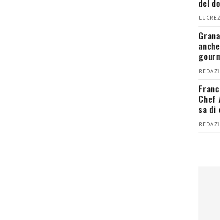
del d
LUCREZ
Grana
anche
gour
REDAZI
Franc
Chef 
sa di
REDAZI