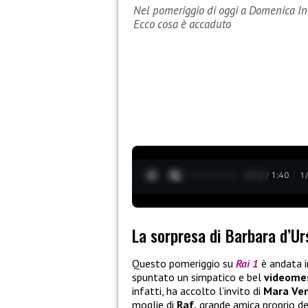
Nel pomeriggio di oggi a Domenica In 
Ecco cosa è accaduto
0:13 / 1:40
1
La sorpresa di Barbara d’Ur
Questo pomeriggio su
Rai 1
è andata 
spuntato un simpatico e bel
videome
infatti, ha accolto l’invito di
Mara Ve
moglie di
Raf,
grande amica proprio d