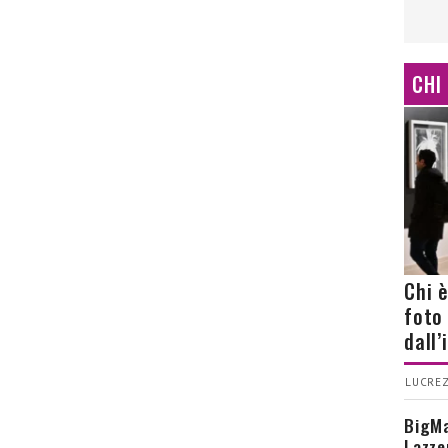
CHI
Chi 
foto
dall
LUCREZ
BigMa
Lazze