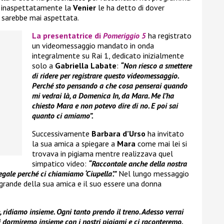
, inaspettatamente la
Venier
le ha detto di dover
 sarebbe mai aspettata.
La presentatrice di
Pomeriggio 5
ha registrato
un videomessaggio mandato in onda
integralmente su Rai 1, dedicato inizialmente
solo a
Gabriella Labate
:
“Non riesco a smettere
di ridere per registrare questo videomessaggio.
Perché sto pensando a che cosa penserai quando
mi vedrai là, a Domenica In, da Mara. Me l’ha
chiesto Mara e non potevo dire di no. E poi sai
quanto ci amiamo”.
Successivamente
Barbara d’Urso
ha invitato
la sua amica a spiegare a
Mara
come mai lei si
trovava in pigiama mentre realizzava quel
simpatico video:
“Raccontale anche della nostra
iegale perché ci chiamiamo ‘Ciupella’.”
Nel lungo messaggio
grande della sua amica e il suo essere una donna
, ridiamo insieme. Ogni tanto prendo il treno. Adesso verrai
 dormiremo insieme con i nostri pigiami e ci raconteremo.