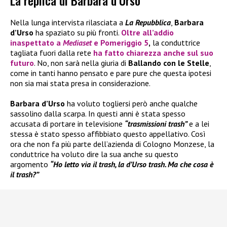
La replica di Barbara d’Urso
Nella lunga intervista rilasciata a
La Repubblica
,
Barbara
d’Urso
ha spaziato su più fronti.
Oltre all’addio
inaspettato a
Mediaset
e
Pomeriggio 5
,
la conduttrice
tagliata fuori dalla rete
ha fatto chiarezza anche sul suo
futuro
. No, non sarà nella giuria di
Ballando con le Stelle
,
come in tanti hanno pensato e pare pure che questa ipotesi
non sia mai stata presa in considerazione.
Barbara d’Urso
ha voluto togliersi però anche qualche
sassolino dalla scarpa. In questi anni è stata spesso
accusata di portare in televisione
“trasmissioni trash”
e a lei
stessa è stato spesso affibbiato questo appellativo. Così
ora che non fa più parte dell’azienda di Cologno Monzese, la
conduttrice ha voluto dire la sua anche su questo
argomento
“Ho letto via il trash, la d’Urso trash. Ma che cosa è
il trash?”