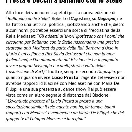
Alla luce dei vari nomi trapelati per la nuova edizione di
“
Ballando con le Stelle”
, Roberto D’Agostino, su
Dagospia
, ne
ha fatto una lettura “politica”, ipotizzando anche che, dietro
alcuni nomi, potrebbe esserci una sorta di frecciatina della
Rai a Mediaset: “
Gli addetti ai ‘livori’ ipotizzano che i nomi che
circolano per Ballando con le Stelle nascondano una precisa
strategia anti-Mediaset da parte della Rai
.
Barbara d’Urso in
giuria è un ceffone a Pier Silvio Berlusconi che non la ama
(eufemismo) e l’ha allontanata dal Biscione (e ha ingaggiato
invece proprio Selvaggia Lucarelli, storico volto della
trasmissione di Rai1).
” Inoltre, sempre secondo
Dagospia,
per
quanto riguarda invece
Lucio Presta
, l’agente televisivo non
avrebbe rapporti idilliaci né con Mediaset né con Maria De
Filippi, e una sua presenza al dance show Rai può essere
vista come un altro segnale di distanza dal Biscione:
“
L’eventuale presente di Lucio Presta si presta a una
speculazione simile: il tele-agente non ha, da tempo, buoni
rapporti con Mediaset e nemmeno con Maria De Filippi, che del
gruppo tv di Cologno Monzese è la regina.”