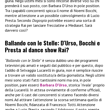
giuria. Negli ultimi mesi si sono rincorse diverse voci su chi
prenderà il suo posto, con Barbara D’Urso in pole position.
Tra i papabili concorrenti spicca il nome di Noemi Bocchi,
mentre attenzione a un possibile coinvolgimento di Lucio
Presta. Secondo
Dagospia
potrebbe esserci una sorta di
strategia Rai per lanciare frecciatine a Mediaset. Sarà
davvero così?
Ballando con le Stelle: D’Urso, Bocchi e
Presta al dance show Rai?
“Ballando con le Stelle
” è senza dubbio uno dei programmi
televisivi più amati e seguiti dal pubblico e per questo, dopo
l’addio di Selvaggia Lucarelli in giuria, non è semplice riuscire
a trovare un valido sostituto/a della giornalista. Negli ultimi
mesi sono stati fatti tantissimi nomi ma ora, in pole
position, pare esserci
Barbara D’Urso
, storica “rivale” proprio
della Lucarelli. In attesa ovviamente di conferme ufficiali,
anche per il cast dei concorrenti si stanno facendo diversi
nomi. Ad attirare l’attenzione la scorsa settimana quello di
Noemi Bocchi, fidanzata di Francesco Totti. Attenzione
anche a Lucio Presta, secondo l’
Adnkronos
, il noto agente