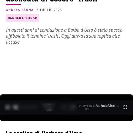
ANDREA SANNA
|
5 LUGLIO 2023
BARBARA D'URSO
In questi anni di conduzione a Barba d’Urso è stato spesso
affibbiato il termine “trash”. Oggi arriva la sua replica alle
accuse
0:30 /
Ad
hub
Media
POWERED
1
/
2
1:40
BY