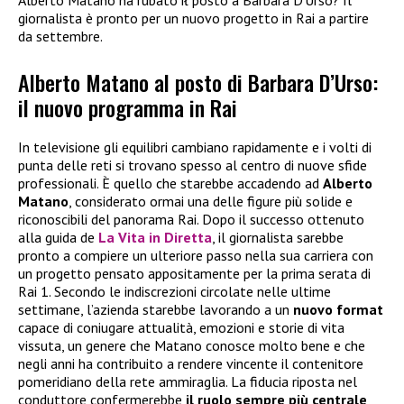
Alberto Matano ha rubato ił posto a Barbara D’Urso? Il
giornalista è pronto per un nuovo progetto in Rai a partire
da settembre.
Alberto Matano al posto di Barbara D’Urso:
il nuovo programma in Rai
In televisione gli equilibri cambiano rapidamente e i volti di
punta delle reti si trovano spesso al centro di nuove sfide
professionali. È quello che starebbe accadendo ad
Alberto
Matano
, considerato ormai una delle figure più solide e
riconoscibili del panorama Rai. Dopo il successo ottenuto
alla guida de
La Vita in Diretta
, il giornalista sarebbe
pronto a compiere un ulteriore passo nella sua carriera con
un progetto pensato appositamente per la prima serata di
Rai 1. Secondo le indiscrezioni circolate nelle ultime
settimane, l’azienda starebbe lavorando a un
nuovo format
capace di coniugare attualità, emozioni e storie di vita
vissuta, un genere che Matano conosce molto bene e che
negli anni ha contribuito a rendere vincente il contenitore
pomeridiano della rete ammiraglia. La fiducia riposta nel
conduttore confermerebbe
il ruolo sempre più centrale