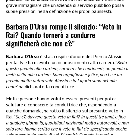
grave immaginare che un’azienda di servizio pubblico possa
subire pressioni nella definizione dei propri palinsesti.
Barbara D’Urso rompe il silenzio: “Veto in
Rai? Quando tornerò a condurre
significherà che non c’è”
Barbara D’Urso
è stata ospite d’onore del Premio Alassio
per la Tv e ha ricevuto un riconoscimento alla carriera. “
Bello
questo premio alla carriera, carriera che continuerà, un premio a
metà della mia carriera. Sono orgogliosa e felice, perché è un
premio molto autorevole. Alassio e la Liguria sono nel mio
cuore”
ha dichiarato la conduttrice.
Molte persone hanno voluto essere presenti per poter
salutare e conoscere la conduttrice che, rispondendo a
qualche domanda, ha rotto il silenzio sul presunto veto in
Rai. “
Se c’è davvero questo veto in Rai? In questi tre anni, e fino
a qualche giorno fa, quotidiani nazionali molto autorevoli, e non
solo loro, hanno scritto che il veto in Rai c’è, specificando anche
chiaramente da parte di chi. Si capirà. Quando tornerò a