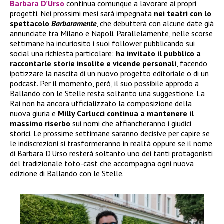
Barbara D’Urso
continua comunque a lavorare ai propri
progetti. Nei prossimi mesi sarà impegnata
nei teatri con lo
spettacolo
Barbaramente
, che debutterà con alcune date già
annunciate tra Milano e Napoli. Parallelamente, nelle scorse
settimane ha incuriosito i suoi follower pubblicando sui
social una richiesta particolare:
ha invitato il pubblico a
raccontarle storie insolite e vicende personali
, facendo
ipotizzare la nascita di un nuovo progetto editoriale o di un
podcast. Per il momento, però, il suo possibile approdo a
Ballando con le Stelle resta soltanto una suggestione. La
Rai non ha ancora ufficializzato la composizione della
nuova giuria e
Milly Carlucci continua a mantenere il
massimo riserbo
sui nomi che affiancheranno i giudici
storici. Le prossime settimane saranno decisive per capire se
le indiscrezioni si trasformeranno in realtà oppure se il nome
di Barbara D’Urso resterà soltanto uno dei tanti protagonisti
del tradizionale toto-cast che accompagna ogni nuova
edizione di Ballando con le Stelle.