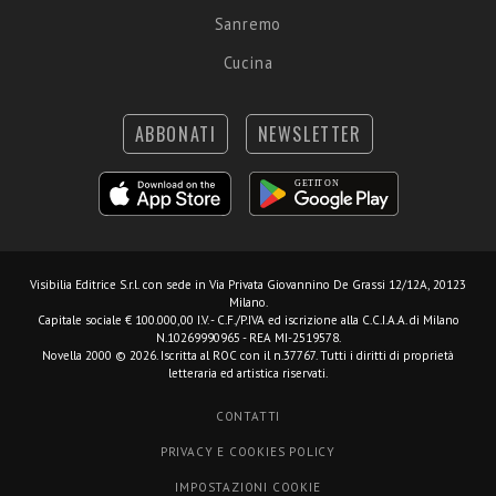
Sanremo
Cucina
ABBONATI
NEWSLETTER
Visibilia Editrice S.r.l.
con sede in Via Privata Giovannino De Grassi 12/12A, 20123
Milano.
Capitale sociale € 100.000,00 I.V. - C.F./P.IVA ed iscrizione alla C.C.I.A.A. di Milano
N.10269990965 - REA MI-2519578.
Novella 2000 © 2026. Iscritta al ROC con il n.37767. Tutti i diritti di proprietà
letteraria ed artistica riservati.
CONTATTI
PRIVACY E COOKIES POLICY
IMPOSTAZIONI COOKIE