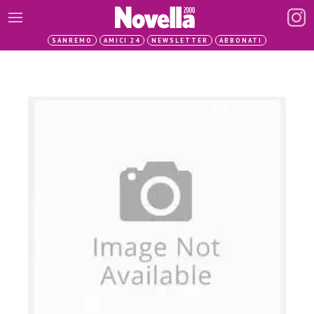
SANREMO
AMICI 24
NEWSLETTER
ABBONATI