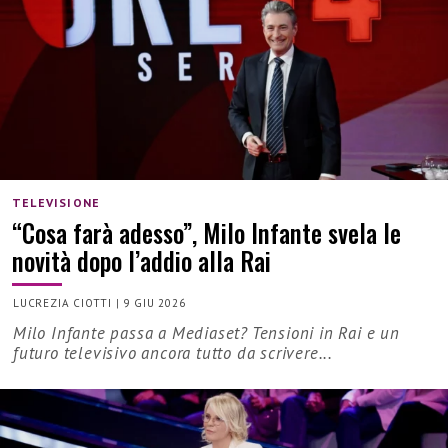
TELEVISIONE
“Cosa farà adesso”, Milo Infante svela le
novità dopo l’addio alla Rai
LUCREZIA CIOTTI
|
9 GIU 2026
Milo Infante passa a Mediaset? Tensioni in Rai e un
futuro televisivo ancora tutto da scrivere...