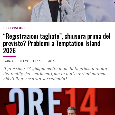
TELEVISIONE
“Registrazioni tagliate”, chiusura prima del
previsto? Problemi a Temptation Island
2026
SARA GUGLIELMETTI
|
16 GIU 2026
Il prossimo 24 giugno andrà in onda la prima puntata
del reality dei sentimenti, ma le indiscrezioni parlano
già di flop: cosa sta succedendo?...