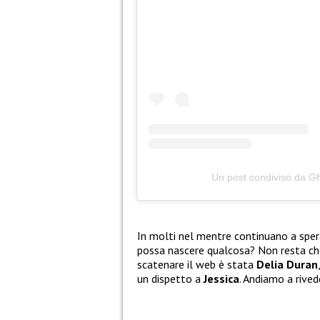
Un post condiviso da G
In molti nel mentre continuano a spera
possa nascere qualcosa? Non resta che
scatenare il web è stata
Delia Duran
un dispetto a
Jessica
. Andiamo a rive