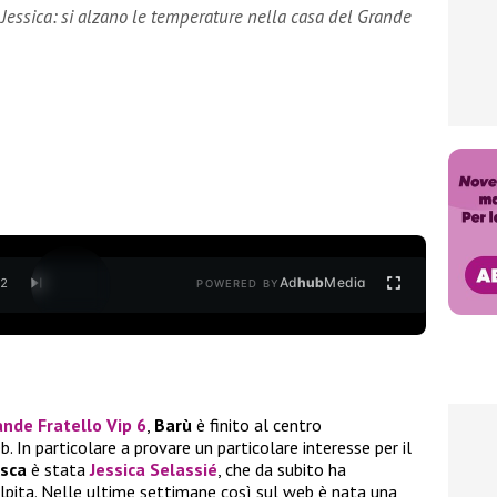
 Jessica: si alzano le temperature nella casa del Grande
Ad
hub
Media
/
2
POWERED BY
nde Fratello Vip 6
,
Barù
è finito al centro
. In particolare a provare un particolare interesse per il
esca
è stata
Jessica Selassié
, che da subito ha
pita. Nelle ultime settimane così sul web è nata una