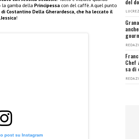
del d
to la gamba della
Principessa
con del caffè. A quel punto
e di Costantino Della Gherardesca, che ha leccato il
LUCREZ
Jessica
!
Grana
anche
gour
REDAZI
Franc
Chef 
sa di
REDAZI
to post su Instagram