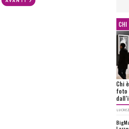
AVANTI
CHI
Chi 
foto
dall
LUCREZ
BigMa
Lazze