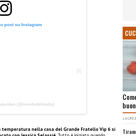
to post su Instagram
CUC
Come
buon
fvipvideo (@mondodelreality)
LUCREZ
a temperatura nella casa del Grande Fratello Vip 6 si
Tiram
ocato con Jessica Selassié
. Tutto è iniziato quando