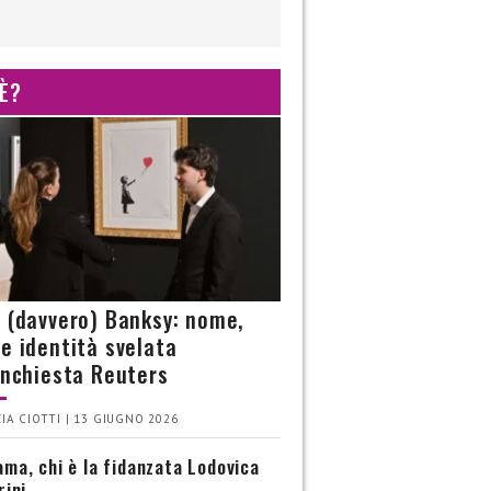
 È?
è (davvero) Banksy: nome,
 e identità svelata
’inchiesta Reuters
IA CIOTTI | 13 GIUGNO 2026
ma, chi è la fidanzata Lodovica
rini