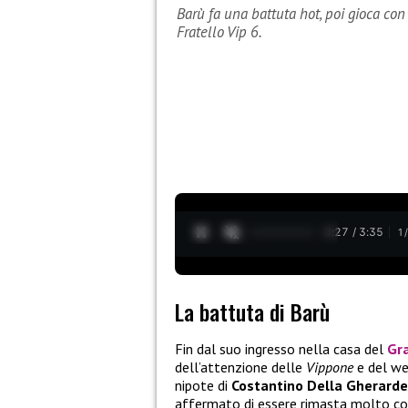
Barù fa una battuta hot, poi gioca con
Fratello Vip 6.
0:28 / 3:35
1
La battuta di Barù
Fin dal suo ingresso nella casa del
Gra
dell’attenzione delle
Vippone
e del web
nipote di
Costantino Della Gherard
affermato di essere rimasta molto col