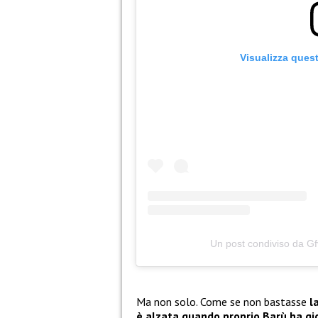
Visualizza ques
Un post condiviso da G
Ma non solo. Come se non bastasse
l
è alzata quando proprio Barù ha gi