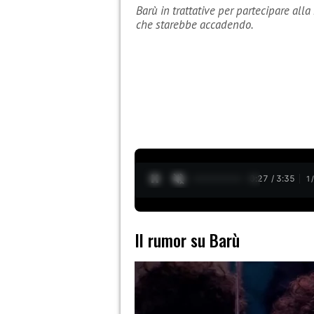
Barù in trattative per partecipare all
che starebbe accadendo.
0:28 / 3:35
1
Il rumor su Barù