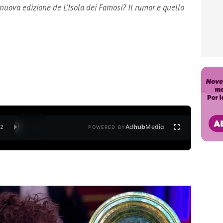
a nuova edizione de L’Isola dei Famosi? Il rumor e quello
Ad
hub
Media
/
2
POWERED BY