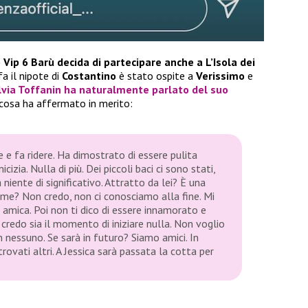
Vip 6 Barù decida di partecipare anche a L’Isola dei
a il nipote di
Costantino
è stato ospite a
Verissimo
e
lvia Toffanin
ha naturalmente parlato del suo
 cosa ha affermato in merito:
te e fa ridere. Ha dimostrato di essere pulita
izia. Nulla di più. Dei piccoli baci ci sono stati,
iente di significativo. Attratto da lei? È una
 me? Non credo, non ci conosciamo alla fine. Mi
 amica. Poi non ti dico di essere innamorato e
credo sia il momento di iniziare nulla. Non voglio
 nessuno. Se sarà in futuro? Siamo amici. In
 trovati altri. A Jessica sarà passata la cotta per