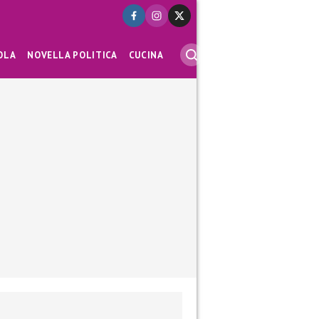
OLA
NOVELLA POLITICA
CUCINA