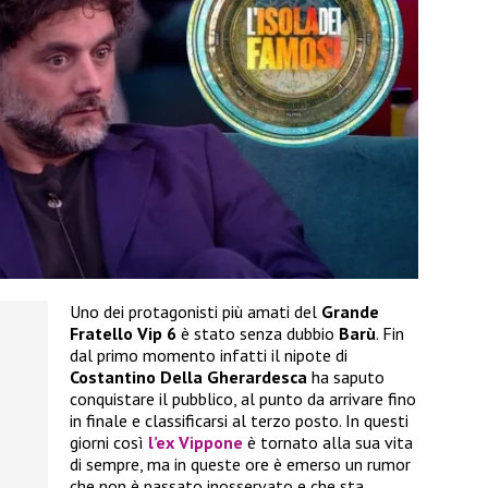
Uno dei protagonisti più amati del
Grande
Fratello Vip 6
è stato senza dubbio
Barù
. Fin
dal primo momento infatti il nipote di
Costantino Della Gherardesca
ha saputo
conquistare il pubblico, al punto da arrivare fino
in finale e classificarsi al terzo posto. In questi
giorni così
l’ex Vippone
è tornato alla sua vita
di sempre, ma in queste ore è emerso un rumor
che non è passato inosservato e che sta