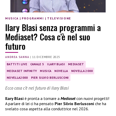
MUSICA
|
PROGRAMMI
|
TELEVISIONE
Ilary Blasi senza programmi a
Mediaset? Cosa c’è nel suo
futuro
ANDREA SANNA
|
11 DICEMBRE 2025
BATTITI LIVE
CANALE 5
ILARY BLASI
MEDIASET
MEDIASET INFINITY
MUSICA
NOVELLA
NOVELLA 2000
NOVELLA2000
PIER SILVIO BERLUSCONI
Ecco cosa c’è nel futuro di Ilary Blasi
Ilary Blasi
è pronta a tornare a
Mediaset
con nuovi progetti!
A parlare di lei ci ha pensato
Pier Silvio Berlusconi
che ha
svelato cosa aspetta alla conduttrice nel 2026.