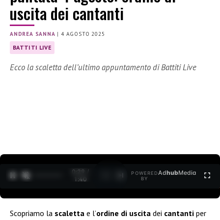
uscita dei cantanti
ANDREA SANNA
|
4 AGOSTO 2025
BATTITI LIVE
Ecco la scaletta dell’ultimo appuntamento di Battiti Live
0:30 /
Ad
hub
Media
POWERED
1
/
2
1:40
BY
Scopriamo la
scaletta
e l’
ordine di uscita
dei
cantanti
per