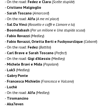
On the road:
Fedez e Clara
(
Scelte stupide
)
Cristiano Malgioglio
Sarah Toscano
(
Amarcord
)
On the road:
Alfa
(
A me mi piace
)
Sal Da Vinci
(
Rossetto e caffè
e
L’amore e tu
)
Boomdabash
(
Per un milione
e
Una stupida scusa
)
Fabio Rovazzi
(Medley)
Fabio Rovazzi, Orietta Berti e Fuckyourclique
(
Cabaret
)
On the road:
Fedez
(
Battito
)
Carl Brave e Sarah Toscano
(
Perfect
)
On the road:
Gigi d’Alessio
(Medley)
Michele Bravi e Mida
(
Popolare
)
Luk3
(Medley)
Gabry Ponte
Francesca Michielin
(
Francesca
e
Vulcano
)
Luchè
On the road:
Alfa
(Medley)
Tiromancino
Aka7even