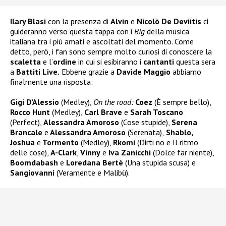
Ilary Blasi
con la presenza di
Alvin
e
Nicolò De Deviitis
ci
guideranno verso questa tappa con i
Big
della musica
italiana tra i più amati e ascoltati del momento. Come
detto, però, i fan sono sempre molto curiosi di conoscere la
scaletta
e l’
ordine
in cui si esibiranno i
cantanti
questa sera
a
Battiti Live.
Ebbene grazie a
Davide Maggio
abbiamo
finalmente una risposta:
Gigi D’Alessio
(Medley),
On the road:
Coez
(È sempre bello),
Rocco Hunt
(Medley),
Carl Brave
e
Sarah Toscano
(Perfect),
Alessandra Amoroso
(Cose stupide),
Serena
Brancale
e
Alessandra Amoroso
(Serenata),
Shablo,
Joshua
e
Tormento
(Medley),
Rkomi
(Dirti no e Il ritmo
delle cose),
A-Clark
,
Vinny
e
Iva Zanicchi
(Dolce far niente),
Boomdabash
e
Loredana Bertè
(Una stupida scusa) e
Sangiovanni
(Veramente e Malibù).