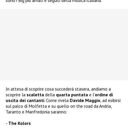
sono i Big più amati e seguiti della musica italiana.
In attesa di scoprire cosa succederà stasera, andiamo a
scoprire la
scaletta
della
quarta puntata
e l’
ordine di
uscita dei cantanti
. Come rivela
Davide Maggio
, ad esibirsi
sul palco di Molfetta e su quello on the road da Andria,
Taranto e Manfredonia saranno:
The Kolors