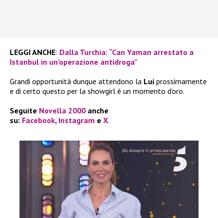
LEGGI ANCHE
:
Dalla Turchia: “Can Yaman arrestato a
Istanbul in un’operazione antidroga”
Grandi opportunità dunque attendono la
Lui
prossimamente
e di certo questo per la showgirl è un momento d’oro.
Seguite
Novella 2000
anche
su:
Facebook
,
Instagram
e
X
.