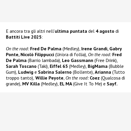
E ancora tra gli altri nell’
ultima puntata
del
4 agosto
di
Battiti Live 2025
:
On the road:
Fred De Palma
(Medley),
Irene Grandi, Gabry
Ponte, Nicolò Filippucci
(Un’ora di follia),
On the road:
Fred
De Palma
(Barrio lambada),
Leo Gassmann
(Free Drink),
Sarah Toscano
(Taki),
Eiffel 65
(Medley),
BigMama
(Bubble
Gum),
Ludwig
e
Sabrina Salerno
(Bollente),
Arianna
(Tutto
troppo tanto),
Willie Peyote
,
On the road:
Coez
(Qualcosa di
grande),
MV Killa
(Medley),
EL MA
(Give It To Me) e
Sayf.