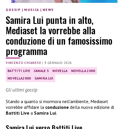
GOSSIP
|
MUSICA
|
NEWS
Samira Lui punta in alto,
Mediaset la vorrebbe alla
conduzione di un famosissimo
programma
VINCENZO CHIANESE
|
9 GENNAIO 2026
BATTITI LIVE
CANALE 5
NOVELLA
NOVELLA 2000
NOVELLA2000
SAMIRA LUI
Gli ultimi gossip
Stando a quanto si mormora nell’ambiente, Mediaset
vorrebbe affidare la
conduzione
della nuova edizione di
Battiti Live
a
Samira Lui
.
Samira Lui verso Battiti Live