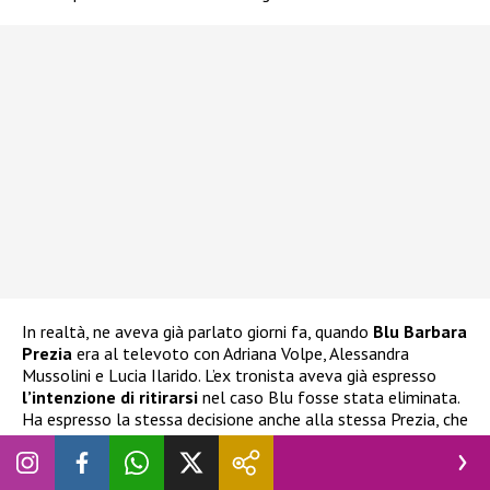
In realtà, ne aveva già parlato giorni fa, quando
Blu Barbara
Prezia
era al televoto con Adriana Volpe, Alessandra
Mussolini e Lucia Ilarido. L’ex tronista aveva già espresso
l’intenzione di ritirarsi
nel caso Blu fosse stata eliminata.
Ha espresso la stessa decisione anche alla stessa Prezia, che
ha cercato di dissuaderlo e di impedirgli di compiere scelte
istintive delle quali potrebbe pentirsi.