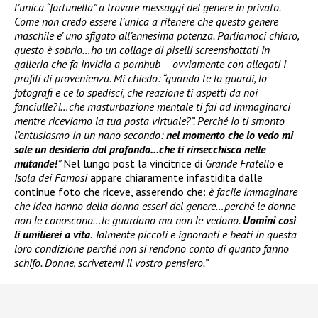
l’unica “fortunella” a trovare messaggi del genere in privato.
Come non credo essere l’unica a ritenere che questo genere
maschile e’ uno sfigato all’ennesima potenza. Parliamoci chiaro,
questo è sobrio…ho un collage di piselli screenshottati in
galleria che fa invidia a pornhub – ovviamente con allegati i
profili di provenienza. Mi chiedo: “quando te lo guardi, lo
fotografi e ce lo spedisci, che reazione ti aspetti da noi
fanciulle?!…che masturbazione mentale ti fai ad immaginarci
mentre riceviamo la tua posta virtuale?”. Perché io ti smonto
l’entusiasmo in un nano secondo:
nel momento che lo vedo mi
sale un desiderio dal profondo…che ti rinsecchisca nelle
mutande!
”
Nel lungo post la vincitrice di
Grande Fratello
e
Isola dei Famosi
appare chiaramente infastidita dalle
continue foto che riceve, asserendo che:
è facile immaginare
che idea hanno della donna esseri del genere…perché le donne
non le conoscono…le guardano ma non le vedono.
Uomini così
li umilierei a vita
. Talmente piccoli e ignoranti e beati in questa
loro condizione perché non si rendono conto di quanto fanno
schifo. Donne, scrivetemi il vostro pensiero.”