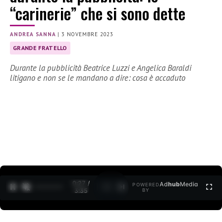
“carinerie” che si sono dette
ANDREA SANNA
|
3 NOVEMBRE 2023
GRANDE FRATELLO
Durante la pubblicità Beatrice Luzzi e Angelica Baraldi
litigano e non se le mandano a dire: cosa è accaduto
0:28 /
Ad
hub
Media
POWERED
1
/
2
3:35
BY