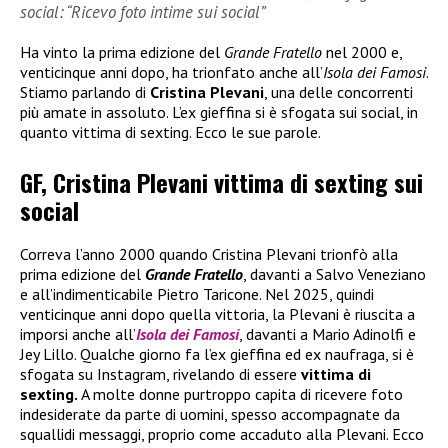
social: “Ricevo foto intime sui social”
Ha vinto la prima edizione del
Grande Fratello
nel 2000 e,
venticinque anni dopo, ha trionfato anche all’
Isola dei Famosi
.
Stiamo parlando di
Cristina Plevani
, una delle concorrenti
più amate in assoluto. L’ex gieffina si è sfogata sui social, in
quanto vittima di sexting. Ecco le sue parole.
GF, Cristina Plevani vittima di sexting sui
social
Correva l’anno 2000 quando Cristina Plevani trionfò alla
prima edizione del
Grande Fratello
, davanti a Salvo Veneziano
e all’indimenticabile Pietro Taricone. Nel 2025, quindi
venticinque anni dopo quella vittoria, la Plevani è riuscita a
imporsi anche all’
Isola dei Famosi
, davanti a Mario Adinolfi e
Jey Lillo. Qualche giorno fa l’ex gieffina ed ex naufraga, si è
sfogata su Instagram, rivelando di essere
vittima di
sexting.
A molte donne purtroppo capita di ricevere foto
indesiderate da parte di uomini, spesso accompagnate da
squallidi messaggi, proprio come accaduto alla Plevani. Ecco