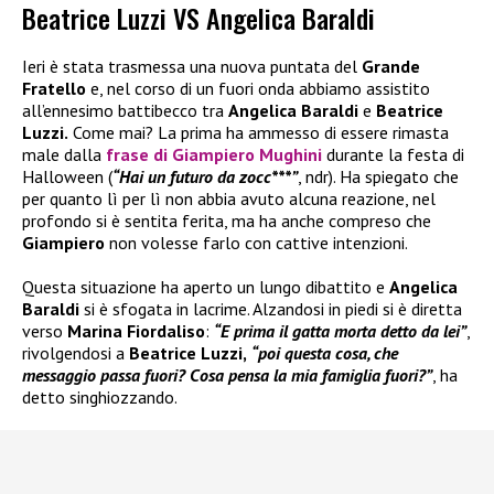
Beatrice Luzzi VS Angelica Baraldi
Ieri è stata trasmessa una nuova puntata del
Grande
Fratello
e, nel corso di un fuori onda abbiamo assistito
all’ennesimo battibecco tra
Angelica Baraldi
e
Beatrice
Luzzi.
Come mai? La prima ha ammesso di essere rimasta
male dalla
frase di
Giampiero Mughini
durante la festa di
Halloween (
“Hai un futuro da zocc***”
, ndr). Ha spiegato che
per quanto lì per lì non abbia avuto alcuna reazione, nel
profondo si è sentita ferita, ma ha anche compreso che
Giampiero
non volesse farlo con cattive intenzioni.
Questa situazione ha aperto un lungo dibattito e
Angelica
Baraldi
si è sfogata in lacrime. Alzandosi in piedi si è diretta
verso
Marina Fiordaliso
:
“E prima il gatta morta detto da lei”
,
rivolgendosi a
Beatrice Luzzi,
“poi questa cosa, che
messaggio passa fuori? Cosa pensa la mia famiglia fuori?”
, ha
detto singhiozzando.