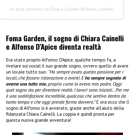
Un post condiviso da Chiara Cainelli (@chiara_cainelli)
Foma Garden, il sogno di Chiara Cainelli
e Alfonso D’Apice diventa realtà
Era stato proprio Alfonso D’Apice, qualche tempo fa, a
rivelare sui social il suo grande sogno, ovvero quello di avere
un locale tutto suo:
“Ho sempre avuto questa passione per i
locali, che fossero ristorazione o eventi. E
ho sempre sognato di
averne uno tutto mio
, proprio come lo aveva mio padre. Oggi
quel sogno sta per diventare realtà. I lavori sono iniziati…Per me
è una soddisfazione incredibile, qualcosa che sentivo dentro da
tanto tempo e che oggi prende forma davvero.”
E ora ecco che il
sogno di Alfonso si è avverato, grazie anche all’aiuto della
fidanzata Chiara Cainelli. La coppia è quindi pronta per
questa nuova grande avventura!