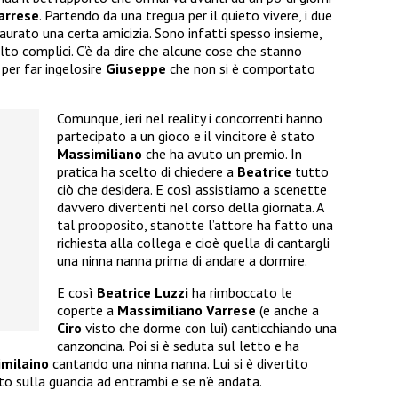
arrese
. Partendo da una tregua per il quieto vivere, i due
aurato una certa amicizia. Sono infatti spesso insieme,
to complici. C’è da dire che alcune cose che stanno
per far ingelosire
Giuseppe
che non si è comportato
Comunque, ieri nel reality i concorrenti hanno
partecipato a un gioco e il vincitore è stato
Massimiliano
che ha avuto un premio. In
pratica ha scelto di chiedere a
Beatrice
tutto
ciò che desidera. E così assistiamo a scenette
davvero divertenti nel corso della giornata. A
tal prooposito, stanotte l’attore ha fatto una
richiesta alla collega e cioè quella di cantargli
una ninna nanna prima di andare a dormire.
E così
Beatrice Luzzi
ha rimboccato le
coperte a
Massimiliano Varrese
(e anche a
Ciro
visto che dorme con lui) canticchiando una
canzoncina. Poi si è seduta sul letto e ha
imilaino
cantando una ninna nanna. Lui si è divertito
to sulla guancia ad entrambi e se n’è andata.