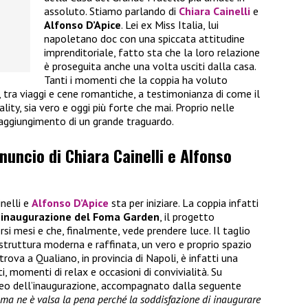
assoluto. Stiamo parlando di
Chiara Cainelli
e
Alfonso D’Apice
. Lei ex Miss Italia, lui
napoletano doc con una spiccata attitudine
imprenditoriale, fatto sta che la loro relazione
è proseguita anche una volta usciti dalla casa.
Tanti i momenti che la coppia ha voluto
i, tra viaggi e cene romantiche, a testimonianza di come il
ality, sia vero e oggi più forte che mai. Proprio nelle
raggiungimento di un grande traguardo.
nnuncio di Chiara Cainelli e Alfonso
inelli e
Alfonso D’Apice
sta per iniziare. La coppia infatti
’inaugurazione del Foma Garden
, il progetto
rsi mesi e che, finalmente, vede prendere luce. Il taglio
 struttura moderna e raffinata, un vero e proprio spazio
trova a Qualiano, in provincia di Napoli, è infatti una
, momenti di relax e occasioni di convivialità. Su
ideo dell’inaugurazione, accompagnato dalla seguente
i ma ne è valsa la pena perché la soddisfazione di inaugurare