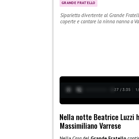
GRANDE FRATELLO
Siparietto divertente al Grande Fratel
coperte e cantare la ninna nanna a Va
0:28 / 3:35
1
Nella notte Beatrice Luzzi 
Massimiliano Varrese
Nella
Casa
del
Grande Fratello
contin