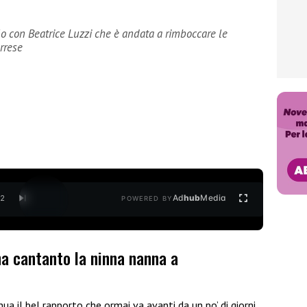
lo con Beatrice Luzzi che è andata a rimboccare le
rrese
Ad
hub
Media
/
2
POWERED BY
ha cantanto la ninna nanna a
ua il bel rapporto che ormai va avanti da un po’ di giorni