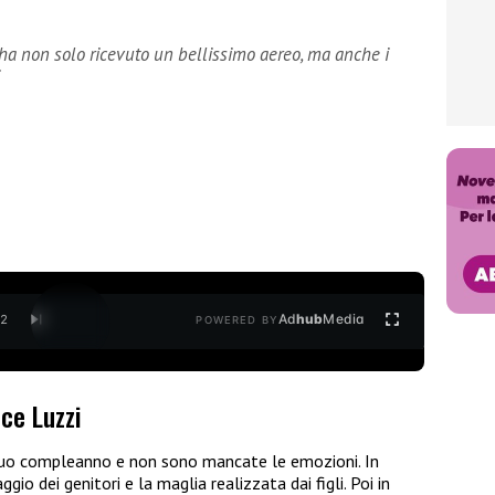
ha non solo ricevuto un bellissimo aereo, ma anche i
Ad
hub
Media
/
2
POWERED BY
ice Luzzi
 suo compleanno e non sono mancate le emozioni. In
io dei genitori e la maglia realizzata dai figli. Poi in