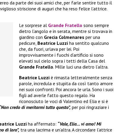
eo da parte dei suoi amici che, per farle sentire tutto il
glioso striscione di auguri che ha reso felice l’attrice.
Le sorprese al
Grande Fratello
sono sempre
dietro l’angolo e in serata, mentre si trovava in
giardino con
Grecia Colmenares
per una
pedicure,
Beatrice Luzzi
ha sentito qualcuno
che, da fuori, urlava per lei. Poi
improvvisamente i fuochi d’artificio si sono
elevati sul cielo sopra i tetti della Casa del
Grande Fratello
. Mille luci una dietro l’altra.
Beatrice Luzzi
è rimasta letteralmente senza
parole, incredula e stupita da così tanto amore
nei suoi confronti. Poi ancora le urla. Sono i suoi
figli ad averle fatto questo regalo. Ha
riconosciuto le voci di Valentino ed Elia e si è
“Non credo di meritarmi tutto questo”,
per poi ringraziare i
eatrice Luzzi
ha affermato:
“Vale, Elia… vi amo! Mi
o di loro”,
tra una lacrima e un’altra. A circondare l’attrice