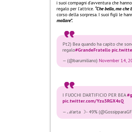
i suoi compagni d’avventura che hanno
regalo per l’attrice.
“Che bello, ma che
corso della sorpresa. I suoi figli le h
mollare”.
Pt2) Bea quando ha capito che sono 
regalo
#GrandeFratello
pic.twit
— (@barumiliano)
November 14, 2
I FUOCHI D’ARTIFICIO PER BEA
#g
pic.twitter.com/Yzu3RGX4sQ
— ℳarta ☽- 49% (@GossipparaGF