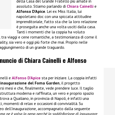
della Casa del Grande Fratello più amate in
assoluto. Stiamo parlando di
Chiara Cainelli
e
Alfonso D’Apice
. Lei ex Miss Italia, lui
napoletano doc con una spiccata attitudine
imprenditoriale, fatto sta che la loro relazione
è proseguita anche una volta usciti dalla casa.
Tanti i momenti che la coppia ha voluto
i, tra viaggi e cene romantiche, a testimonianza di come il
ality, sia vero e oggi più forte che mai. Proprio nelle
raggiungimento di un grande traguardo.
nnuncio di Chiara Cainelli e Alfonso
inelli e
Alfonso D’Apice
sta per iniziare. La coppia infatti
’inaugurazione del Foma Garden
, il progetto
rsi mesi e che, finalmente, vede prendere luce. Il taglio
 struttura moderna e raffinata, un vero e proprio spazio
trova a Qualiano, in provincia di Napoli, è infatti una
, momenti di relax e occasioni di convivialità. Su
ideo dell’inaugurazione, accompagnato dalla seguente
i ma ne è valsa la pena perché la soddisfazione di inaugurare