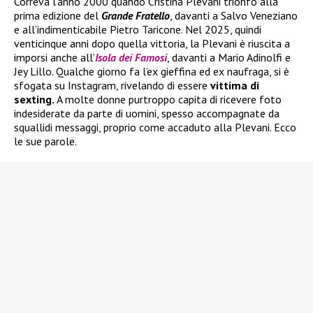
Correva l’anno 2000 quando Cristina Plevani trionfò alla
prima edizione del
Grande Fratello
, davanti a Salvo Veneziano
e all’indimenticabile Pietro Taricone. Nel 2025, quindi
venticinque anni dopo quella vittoria, la Plevani è riuscita a
imporsi anche all’
Isola dei Famosi
, davanti a Mario Adinolfi e
Jey Lillo. Qualche giorno fa l’ex gieffina ed ex naufraga, si è
sfogata su Instagram, rivelando di essere
vittima di
sexting.
A molte donne purtroppo capita di ricevere foto
indesiderate da parte di uomini, spesso accompagnate da
squallidi messaggi, proprio come accaduto alla Plevani. Ecco
le sue parole.