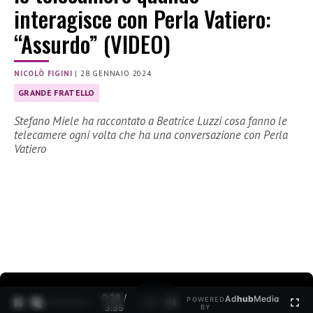
interagisce con Perla Vatiero:
“Assurdo” (VIDEO)
NICOLÒ FIGINI
|
28 GENNAIO 2024
GRANDE FRATELLO
Stefano Miele ha raccontato a Beatrice Luzzi cosa fanno le
telecamere ogni volta che ha una conversazione con Perla
Vatiero
0:29 /
Ad
hub
Media
POWERED
1
/
2
3:35
BY