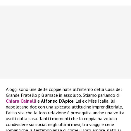
A oggi sono une delle coppie nate all’interno della Casa del
Grande Fratello più amate in assoluto. Stiamo parlando di
Chiara Cainelli
e
Alfonso D’Apice
. Lei ex Miss Italia, lui
napoletano doc con una spiccata attitudine imprenditoriale,
fatto sta che la loro relazione è proseguita anche una volta
usciti dalla casa. Tanti i momenti che la coppia ha voluto
condividere sui social negli ultimi mesi, tra viaggi e cene
romantiche, a testimonianza di come il loro amore, nato sì