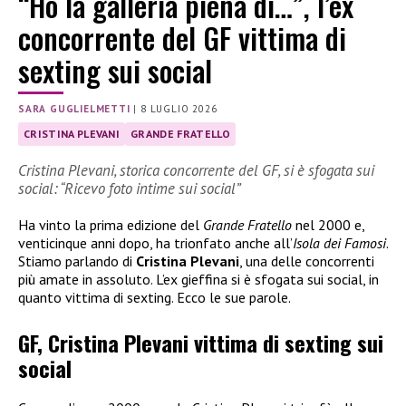
“Ho la galleria piena di…”, l’ex
concorrente del GF vittima di
sexting sui social
SARA GUGLIELMETTI
|
8 LUGLIO 2026
CRISTINA PLEVANI
GRANDE FRATELLO
Cristina Plevani, storica concorrente del GF, si è sfogata sui
social: “Ricevo foto intime sui social”
Ha vinto la prima edizione del
Grande Fratello
nel 2000 e,
venticinque anni dopo, ha trionfato anche all’
Isola dei Famosi
.
Stiamo parlando di
Cristina Plevani
, una delle concorrenti
più amate in assoluto. L’ex gieffina si è sfogata sui social, in
quanto vittima di sexting. Ecco le sue parole.
GF, Cristina Plevani vittima di sexting sui
social