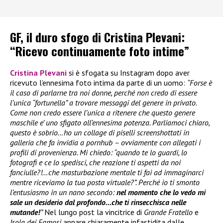
GF, il duro sfogo di Cristina Plevani:
“Ricevo continuamente foto intime”
Cristina Plevani
si è sfogata su Instagram dopo aver
ricevuto l’ennesima foto intima da parte di un uomo:
“Forse è
il caso di parlarne tra noi donne, perché non credo di essere
l’unica “fortunella” a trovare messaggi del genere in privato.
Come non credo essere l’unica a ritenere che questo genere
maschile e’ uno sfigato all’ennesima potenza. Parliamoci chiaro,
questo è sobrio…ho un collage di piselli screenshottati in
galleria che fa invidia a pornhub – ovviamente con allegati i
profili di provenienza. Mi chiedo: “quando te lo guardi, lo
fotografi e ce lo spedisci, che reazione ti aspetti da noi
fanciulle?!…che masturbazione mentale ti fai ad immaginarci
mentre riceviamo la tua posta virtuale?”. Perché io ti smonto
l’entusiasmo in un nano secondo:
nel momento che lo vedo mi
sale un desiderio dal profondo…che ti rinsecchisca nelle
mutande!
”
Nel lungo post la vincitrice di
Grande Fratello
e
Isola dei Famosi
appare chiaramente infastidita dalle