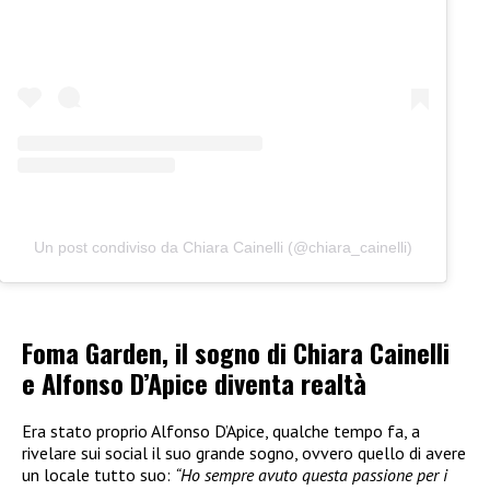
Un post condiviso da Chiara Cainelli (@chiara_cainelli)
Foma Garden, il sogno di Chiara Cainelli
e Alfonso D’Apice diventa realtà
Era stato proprio Alfonso D’Apice, qualche tempo fa, a
rivelare sui social il suo grande sogno, ovvero quello di avere
un locale tutto suo:
“Ho sempre avuto questa passione per i