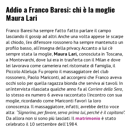
Addio a Franco Baresi: chi è la moglie
Maura Lari
Franco Baresi ha sempre fatto fatto parlare il campo
lasciando il gossip ad altri. Anche una volta appese le scarpe
al chiodo, l’ex difensore rossonero ha sempre mantenuto un
profilo basso, all’insegna della privacy. Accanto a lui c’è
sempre stata la moglie,
Maura Lari,
conosciuta in Toscana,
a Montevarchi, dove lui era in trasferta con il Milan e dove
lei lavorava come cameriera nel ristornate di famiglia, il
Piccolo Alleluja. Fu proprio il massaggiatore del club
rossonero, Paolo Mariconti, ad accorgersi che Franco aveva
occhi solo per quella ragazza bionda che serviva ai tavoli. In
un’intervista rilasciata qualche anno fa al
Corriere della Sera
,
lo stesso ex numero 6 aveva raccontato l’incontro con sua
moglie, ricordando come Mariconti favorì la loro
conoscenza. Il massaggiatore, infatti, avrebbe detto voce
alta:
“Signorina, per favore, serva prima lui, perché è il capitano”.
Da allora non si sono più lasciati. Il
matrimonio
è stato
celebrato il 10 settembre dell’1984.