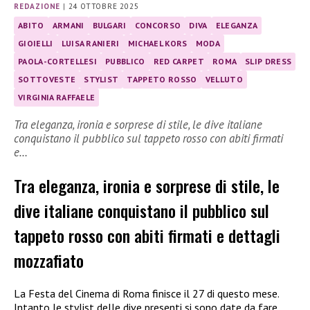
REDAZIONE
|
24 OTTOBRE 2025
ABITO
ARMANI
BULGARI
CONCORSO
DIVA
ELEGANZA
GIOIELLI
LUISA RANIERI
MICHAEL KORS
MODA
PAOLA-CORTELLESI
PUBBLICO
RED CARPET
ROMA
SLIP DRESS
SOTTOVESTE
STYLIST
TAPPETO ROSSO
VELLUTO
VIRGINIA RAFFAELE
Tra eleganza, ironia e sorprese di stile, le dive italiane
conquistano il pubblico sul tappeto rosso con abiti firmati
e…
Tra eleganza, ironia e sorprese di stile, le
dive italiane conquistano il pubblico sul
tappeto rosso con abiti firmati e dettagli
mozzafiato
La Festa del Cinema di Roma finisce il 27 di questo mese.
Intanto le stylist delle dive presenti si sono date da fare.