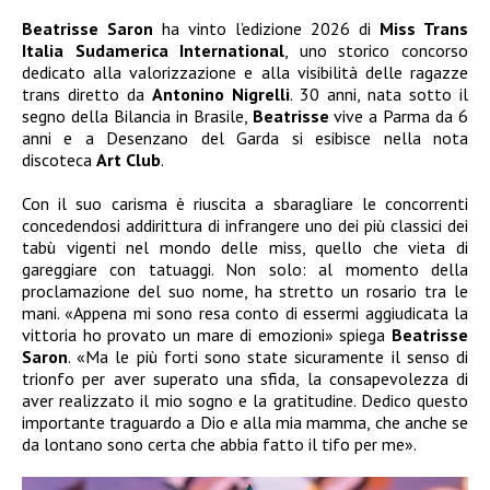
Beatrisse Saron
ha vinto l’edizione 2026 di
Miss Trans
Italia Sudamerica International
, uno storico concorso
dedicato alla valorizzazione e alla visibilità delle ragazze
trans diretto da
Antonino Nigrelli
. 30 anni, nata sotto il
segno della Bilancia in Brasile,
Beatrisse
vive a Parma da 6
anni e a Desenzano del Garda si esibisce nella nota
discoteca
Art Club
.
Con il suo carisma è riuscita a sbaragliare le concorrenti
concedendosi addirittura di infrangere uno dei più classici dei
tabù vigenti nel mondo delle miss, quello che vieta di
gareggiare con tatuaggi. Non solo: al momento della
proclamazione del suo nome, ha stretto un rosario tra le
mani. «Appena mi sono resa conto di essermi aggiudicata la
vittoria ho provato un mare di emozioni» spiega
Beatrisse
Saron
. «Ma le più forti sono state sicuramente il senso di
trionfo per aver superato una sfida, la consapevolezza di
aver realizzato il mio sogno e la gratitudine. Dedico questo
importante traguardo a Dio e alla mia mamma, che anche se
da lontano sono certa che abbia fatto il tifo per me».