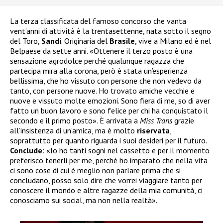
La terza classificata del famoso concorso che vanta
vent’anni di attività è la trentasettenne, nata sotto il segno
del Toro,
Sandi
. Originaria del
Brasile
, vive a Milano ed è nel
Belpaese da sette anni. «Ottenere il terzo posto è una
sensazione agrodolce perché qualunque ragazza che
partecipa mira alla corona, però è stata un’esperienza
bellissima, che ho vissuto con persone che non vedevo da
tanto, con persone nuove. Ho trovato amiche vecchie e
nuove e vissuto molte emozioni. Sono fiera di me, so di aver
fatto un buon lavoro e sono felice per chi ha conquistato il
secondo e il primo posto». È arrivata a
Miss Trans
grazie
all’insistenza di un’amica, ma è molto
riservata
,
soprattutto per quanto riguarda i suoi desideri per il futuro.
Conclude
: «Io ho tanti sogni nel cassetto e per il momento
preferisco tenerli per me, perché ho imparato che nella vita
ci sono cose di cui è meglio non parlare prima che si
concludano, posso solo dire che vorrei viaggiare tanto per
conoscere il mondo e altre ragazze della mia comunità, ci
conosciamo sui social, ma non nella realtà».