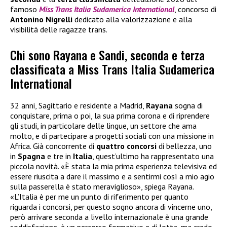
famoso
Miss Trans Italia Sudamerica International
, concorso di
Antonino
Nigrelli
dedicato alla valorizzazione e alla
visibilità delle ragazze trans.
Chi sono Rayana e Sandi, seconda e terza
classificata a Miss Trans Italia Sudamerica
International
32 anni, Sagittario e residente a Madrid,
Rayana
sogna di
conquistare, prima o poi, la sua prima corona e di riprendere
gli studi, in particolare delle lingue, un settore che ama
molto, e di partecipare a progetti sociali con una missione in
Africa. Già concorrente di
quattro
concorsi
di bellezza, uno
in
Spagna
e tre in
Italia
, quest’ultimo ha rappresentato una
piccola novità. «È stata la mia prima esperienza televisiva ed
essere riuscita a dare il massimo e a sentirmi così a mio agio
sulla passerella è stato meraviglioso», spiega Rayana.
«L’Italia è per me un punto di riferimento per quanto
riguarda i concorsi, per questo sogno ancora di vincerne uno,
però arrivare seconda a livello internazionale è una grande
soddisfazione, è un percorso formativo e di lotta, ma credo