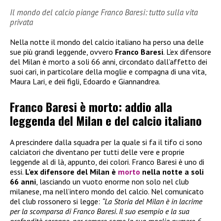
Il mondo del calcio piange Franco Baresi: tutto sulla vita
privata
Nella notte il mondo del calcio italiano ha perso una delle
sue più grandi leggende, ovvero
Franco Baresi
. L’ex difensore
del Milan è morto a soli 66 anni, circondato dall’affetto dei
suoi cari, in particolare della moglie e compagna di una vita,
Maura Lari, e deii figli, Edoardo e Giannandrea.
Franco Baresi è morto: addio alla
leggenda del Milan e del calcio italiano
A prescindere dalla squadra per la quale si fa il tifo ci sono
calciatori che diventano per tutti delle vere e proprie
leggende al di là, appunto, dei colori. Franco Baresi è uno di
essi.
L’ex difensore del Milan è
morto
nella notte a soli
66 anni
, lasciando un vuoto enorme non solo nel club
milanese, ma nell’intero mondo del calcio. Nel comunicato
del club rossonero si legge:
“La Storia del Milan è in lacrime
per la scomparsa di Franco Baresi. Il suo esempio e la sua
profondità saranno, per sempre come la sua maglia numero 6,