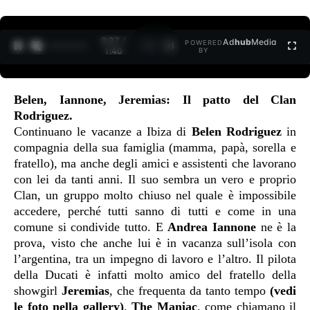
0:27 /
Ad
hub
Media
POWERED
1
/
2
1:40
BY
Belen, Iannone, Jeremias: Il patto del Clan
Rodriguez.
Continuano le vacanze a Ibiza di
Belen Rodriguez
in
compagnia della sua famiglia (mamma, papà, sorella e
fratello), ma anche degli amici e assistenti che lavorano
con lei da tanti anni. Il suo sembra un vero e proprio
Clan, un gruppo molto chiuso nel quale è impossibile
accedere, perché tutti sanno di tutti e come in una
comune si condivide tutto. E
Andrea Iannone
ne è la
prova, visto che anche lui è in vacanza sull’isola con
l’argentina, tra un impegno di lavoro e l’altro.
Il pilota
della Ducati è infatti molto amico del fratello della
showgirl
Jeremias
, che frequenta da tanto tempo
(vedi
le foto nella gallery)
.
The Maniac
, come chiamano il