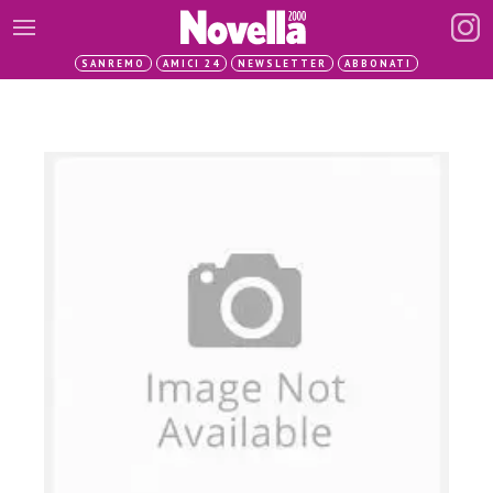
SANREMO
AMICI 24
NEWSLETTER
ABBONATI