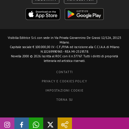
Visibilia Editrice S.r.l.
con sede in Via Privata Giovannino De Grassi 12/12A, 20123
Milano.
Capitale sociale € 100.000,00 I.V. - C.F./P.IVA ed iscrizione alla C.C.I.A.A. di Milano
N.10269990965 - REA MI-2519578.
Novella 2000 © 2026. Iscritta al ROC con il n.37767. Tutti i diritti di proprietà
letteraria ed artistica riservati.
CONTATTI
PRIVACY E COOKIES POLICY
IMPOSTAZIONI COOKIE
TORNA SU