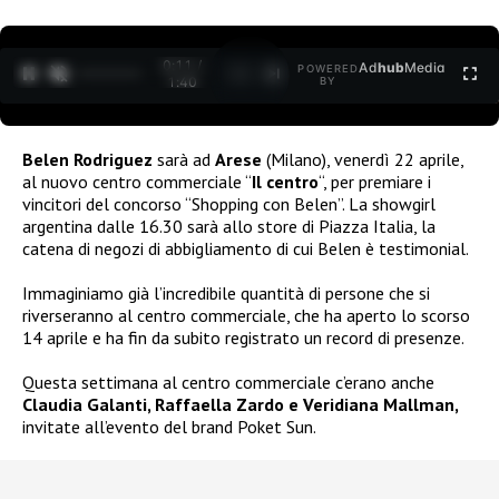
0:12 /
Ad
hub
Media
POWERED
1
/
2
1:40
BY
Belen Rodriguez
sarà ad
Arese
(Milano), venerdì 22 aprile,
al nuovo centro commerciale “
Il centro
“, per premiare i
vincitori del concorso “Shopping con Belen”. La showgirl
argentina dalle 16.30 sarà allo store di Piazza Italia, la
catena di negozi di abbigliamento di cui Belen è testimonial.
Immaginiamo già l’incredibile quantità di persone che si
riverseranno al centro commerciale, che ha aperto lo scorso
14 aprile e ha fin da subito registrato un record di presenze.
Questa settimana al centro commerciale c’erano anche
Claudia Galanti, Raffaella Zardo e Veridiana Mallman,
invitate all’evento del brand Poket Sun.