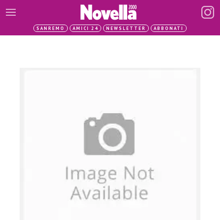
SANREMO
AMICI 24
NEWSLETTER
ABBONATI