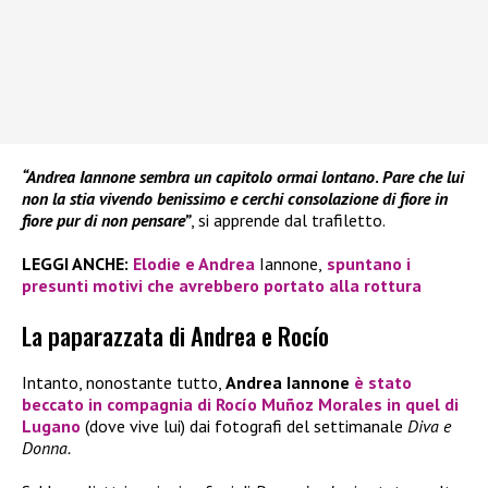
“Andrea Iannone sembra un capitolo ormai lontano
.
Pare che lui
non la stia vivendo benissimo e cerchi consolazione di fiore in
fiore pur di non pensare”
, si apprende dal trafiletto.
LEGGI ANCHE:
Elodie e Andrea
Iannone,
spuntano i
presunti motivi che avrebbero portato alla rottura
La paparazzata di Andrea e Rocío
Intanto, nonostante tutto,
Andrea Iannone
è stato
beccato in compagnia di
Rocío Muñoz Morales
in quel di
Lugano
(dove vive lui) dai fotografi del settimanale
Diva e
Donna.