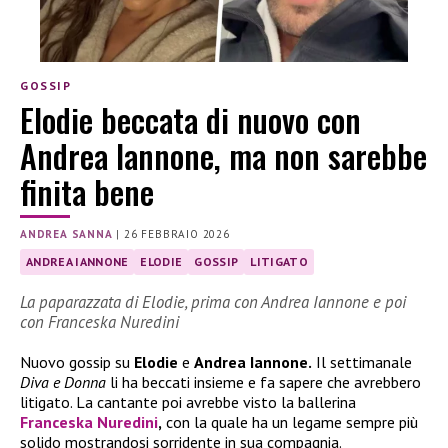
GOSSIP
Elodie beccata di nuovo con
Andrea Iannone, ma non sarebbe
finita bene
ANDREA SANNA
|
26 FEBBRAIO 2026
ANDREA IANNONE
ELODIE
GOSSIP
LITIGATO
La paparazzata di Elodie, prima con Andrea Iannone e poi
con Franceska Nuredini
Nuovo gossip su
Elodie
e
Andrea Iannone.
Il settimanale
Diva e Donna
li ha beccati insieme e fa sapere che avrebbero
litigato. La cantante poi avrebbe visto la ballerina
Franceska Nuredini
,
con la quale ha un legame sempre più
solido mostrandosi sorridente in sua compagnia.