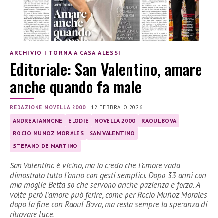
ARCHIVIO
|
TORNA A CASA ALESSI
Editoriale: San Valentino, amare
anche quando fa male
REDAZIONE NOVELLA 2000
|
12 FEBBRAIO 2026
ANDREA IANNONE
ELODIE
NOVELLA 2000
RAOUL BOVA
ROCIO MUNOZ MORALES
SAN VALENTINO
STEFANO DE MARTINO
San Valentino è vicino, ma io credo che l’amore vada
dimostrato tutto l’anno con gesti semplici. Dopo 33 anni con
mia moglie Betta so che servono anche pazienza e forza. A
volte però l’amore può ferire, come per Rocío Muñoz Morales
dopo la fine con Raoul Bova, ma resta sempre la speranza di
ritrovare luce.