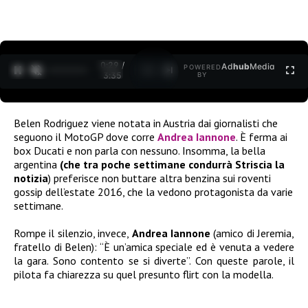
0:31 /
Ad
hub
Media
POWERED
1
/
2
3:35
BY
Belen Rodriguez viene notata in Austria dai giornalisti che
seguono il MotoGP dove corre
Andrea Iannone
. È ferma ai
box Ducati e non parla con nessuno. Insomma, la bella
argentina
(che tra poche settimane condurrà Striscia la
notizia
) preferisce non buttare altra benzina sui roventi
gossip dell’estate 2016, che la vedono protagonista da varie
settimane.
Rompe il silenzio, invece,
Andrea Iannone
(amico di Jeremia,
fratello di Belen): “È un’amica speciale ed è venuta a vedere
la gara. Sono contento se si diverte”. Con queste parole, il
pilota fa chiarezza su quel presunto flirt con la modella.