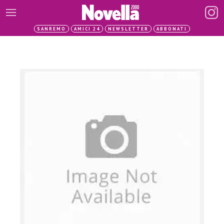
SANREMO
AMICI 24
NEWSLETTER
ABBONATI