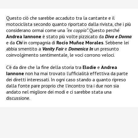
Questo ciò che sarebbe accaduto tra la cantante e il
motociclista secondo quanto riportato dalla rivista, che i più
considerano ormai come una
“ex coppia”.
Questo perché
Andrea Iannone
è stato più volte pizzicato da
Diva e Donna
e da
Chi
in compagnia di
Rocío Muñoz Morales
. Sebbene lei
abbia smentito a
Vanity Fair
e
Domenica In
un presunto
coinvolgimento sentimentale, le voci corrono veloci.
C’è da dire che la fine della storia tra
Elodie
e
Andrea
Iannone
non ha mai trovato l’ufficialità effettiva da parte
dei diretti interessati. In ogni caso stando a quanto ripreso
dalla fonte pare proprio che l’incontro tra i due non sia
andato nel migliore dei modi e ci sarebbe stata una
discussione.