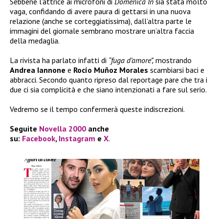
Sebbene l’attrice ai microfoni di
Domenica In
sia stata molto
vaga, confidando di avere paura di gettarsi in una nuova
relazione (anche se corteggiatissima), dall’altra parte le
immagini del giornale sembrano mostrare un’altra faccia
della medaglia.
La rivista ha parlato infatti di
“fuga d’amore”,
mostrando
Andrea Iannone
e
Rocío Muñoz Morales
scambiarsi baci e
abbracci. Secondo quanto ripreso dal reportage pare che tra i
due ci sia complicità e che siano intenzionati a fare sul serio.
Vedremo se il tempo confermerà queste indiscrezioni.
Seguite
Novella 2000
anche
su:
Facebook
,
Instagram
e
X
.