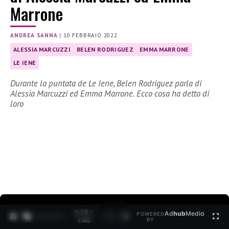
Marrone
ANDREA SANNA
|
10 FEBBRAIO 2022
ALESSIA MARCUZZI
BELEN RODRIGUEZ
EMMA MARRONE
LE IENE
Durante la puntata de Le Iene, Belen Rodriguez parla di
Alessia Marcuzzi ed Emma Marrone. Ecco cosa ha detto di
loro
0:19 /
Ad
hub
Media
POWERED
1
/
2
1:40
BY