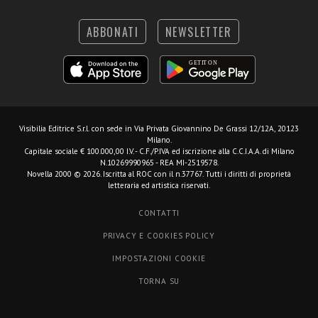
ABBONATI
NEWSLETTER
Visibilia Editrice S.r.l.
con sede in Via Privata Giovannino De Grassi 12/12A, 20123
Milano.
Capitale sociale € 100.000,00 I.V. - C.F./P.IVA ed iscrizione alla C.C.I.A.A. di Milano
N.10269990965 - REA MI-2519578.
Novella 2000 © 2026. Iscritta al ROC con il n.37767. Tutti i diritti di proprietà
letteraria ed artistica riservati.
CONTATTI
PRIVACY E COOKIES POLICY
IMPOSTAZIONI COOKIE
TORNA SU