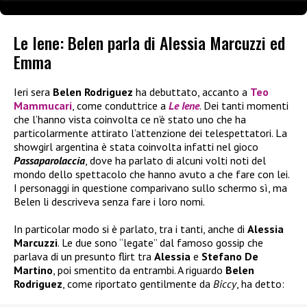
Le Iene: Belen parla di Alessia Marcuzzi ed
Emma
Ieri sera
Belen Rodriguez
ha debuttato, accanto a
Teo
Mammucari
, come conduttrice a
Le Iene
. Dei tanti momenti
che l’hanno vista coinvolta ce n’è stato uno che ha
particolarmente attirato l’attenzione dei telespettatori. La
showgirl argentina è stata coinvolta infatti nel gioco
Passaparolaccia
, dove ha parlato di alcuni volti noti del
mondo dello spettacolo che hanno avuto a che fare con lei.
I personaggi in questione comparivano sullo schermo sì, ma
Belen li descriveva senza fare i loro nomi.
In particolar modo si è parlato, tra i tanti, anche di
Alessia
Marcuzzi
. Le due sono “legate” dal famoso gossip che
parlava di un presunto flirt tra
Alessia
e
Stefano De
Martino
, poi smentito da entrambi. A riguardo
Belen
Rodriguez
, come riportato gentilmente da
Biccy
, ha detto: