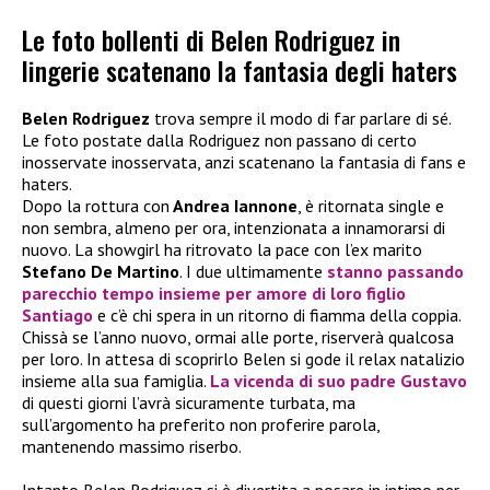
Le foto bollenti di Belen Rodriguez in
lingerie scatenano la fantasia degli haters
Belen Rodriguez
trova sempre il modo di far parlare di sé.
Le foto postate dalla Rodriguez non passano di certo
inosservate inosservata, anzi scatenano la fantasia di fans e
haters.
Dopo la rottura con
Andrea Iannone
, è ritornata single e
non sembra, almeno per ora, intenzionata a innamorarsi di
nuovo. La showgirl ha ritrovato la pace con l’ex marito
Stefano De Martino
. I due ultimamente
stanno passando
parecchio tempo insieme per amore di loro figlio
Santiago
e c’è chi spera in un ritorno di fiamma della coppia.
Chissà se l’anno nuovo, ormai alle porte, riserverà qualcosa
per loro. In attesa di scoprirlo Belen si gode il relax natalizio
insieme alla sua famiglia.
La vicenda di suo padre Gustavo
di questi giorni l’avrà sicuramente turbata, ma
sull’argomento ha preferito non proferire parola,
mantenendo massimo riserbo.