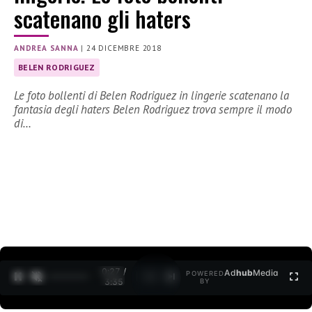
scatenano gli haters
ANDREA SANNA
|
24 DICEMBRE 2018
BELEN RODRIGUEZ
Le foto bollenti di Belen Rodriguez in lingerie scatenano la
fantasia degli haters Belen Rodriguez trova sempre il modo
di…
0:27 /
Ad
hub
Media
POWERED
1
/
2
3:35
BY