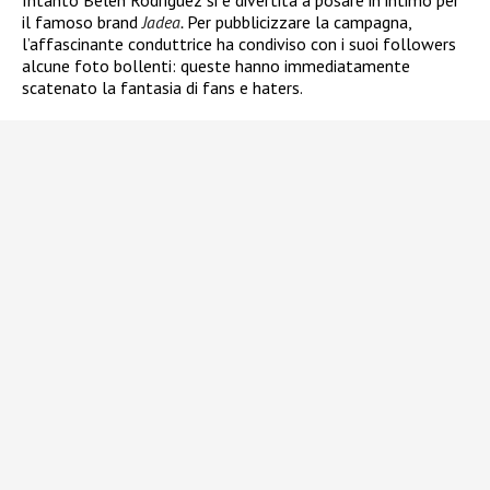
Intanto Belen Rodriguez si è divertita a posare in intimo per
il famoso brand
Jadea
.
Per pubblicizzare la campagna,
l’affascinante conduttrice ha condiviso con i suoi followers
alcune foto bollenti: queste hanno immediatamente
scatenato la fantasia di fans e haters.