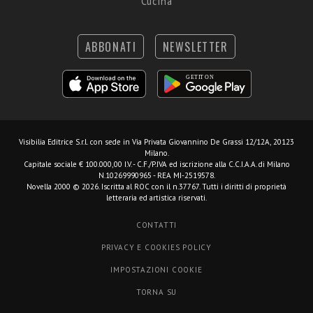
Cucina
ABBONATI
NEWSLETTER
Visibilia Editrice S.r.l.
con sede in Via Privata Giovannino De Grassi 12/12A, 20123
Milano.
Capitale sociale € 100.000,00 I.V. - C.F./P.IVA ed iscrizione alla C.C.I.A.A. di Milano
N.10269990965 - REA MI-2519578.
Novella 2000 © 2026. Iscritta al ROC con il n.37767. Tutti i diritti di proprietà
letteraria ed artistica riservati.
CONTATTI
PRIVACY E COOKIES POLICY
IMPOSTAZIONI COOKIE
TORNA SU