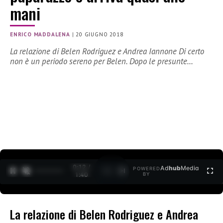
mani
ENRICO MADDALENA
|
20 GIUGNO 2018
La relazione di Belen Rodriguez e Andrea Iannone Di certo
non è un periodo sereno per Belen. Dopo le presunte…
0:12 /
Ad
hub
Media
POWERED
1
/
2
1:40
BY
La relazione di Belen Rodriguez e Andrea