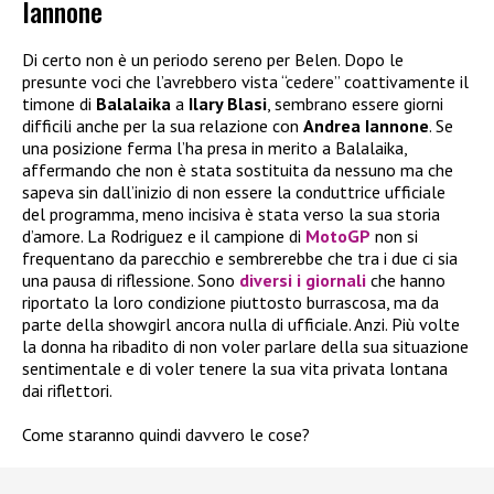
Iannone
Di certo non è un periodo sereno per Belen. Dopo le
presunte voci che l’avrebbero vista “cedere” coattivamente il
timone di
Balalaika
a
Ilary Blasi
, sembrano essere giorni
difficili anche per la sua relazione con
Andrea Iannone
. Se
una posizione ferma l’ha presa in merito a Balalaika,
affermando che non è stata sostituita da nessuno ma che
sapeva sin dall’inizio di non essere la conduttrice ufficiale
del programma, meno incisiva è stata verso la sua storia
d’amore. La Rodriguez e il campione di
MotoGP
non si
frequentano da parecchio e sembrerebbe che tra i due ci sia
una pausa di riflessione. Sono
diversi i giornali
che hanno
riportato la loro condizione piuttosto burrascosa, ma da
parte della showgirl ancora nulla di ufficiale. Anzi. Più volte
la donna ha ribadito di non voler parlare della sua situazione
sentimentale e di voler tenere la sua vita privata lontana
dai riflettori.
Come staranno quindi davvero le cose?