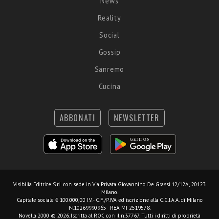
News
Reality
Social
Gossip
Sanremo
Cucina
ABBONATI
NEWSLETTER
Visibilia Editrice S.r.l.
con sede in Via Privata Giovannino De Grassi 12/12A, 20123
Milano.
Capitale sociale € 100.000,00 I.V. - C.F./P.IVA ed iscrizione alla C.C.I.A.A. di Milano
N.10269990965 - REA MI-2519578.
Novella 2000 © 2026. Iscritta al ROC con il n.37767. Tutti i diritti di proprietà