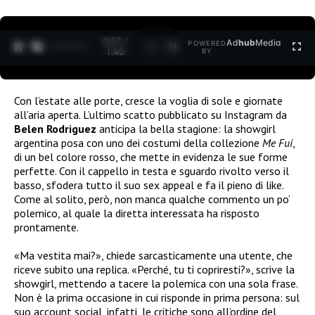
0:27 /
Ad
hub
Media
POWERED
1
/
2
1:40
BY
Con l’estate alle porte, cresce la voglia di sole e giornate
all’aria aperta. L’ultimo scatto pubblicato su Instagram da
Belen Rodriguez
anticipa la bella stagione: la showgirl
argentina posa con uno dei costumi della collezione
Me Fui
,
di un bel colore rosso, che mette in evidenza le sue forme
perfette. Con il cappello in testa e sguardo rivolto verso il
basso, sfodera tutto il suo sex appeal e fa il pieno di like.
Come al solito, però, non manca qualche commento un po’
polemico, al quale la diretta interessata ha risposto
prontamente.
«Ma vestita mai?», chiede sarcasticamente una utente, che
riceve subito una replica. «Perché, tu ti copriresti?», scrive la
showgirl, mettendo a tacere la polemica con una sola frase.
Non è la prima occasione in cui risponde in prima persona: sul
suo account social, infatti, le critiche sono all’ordine del