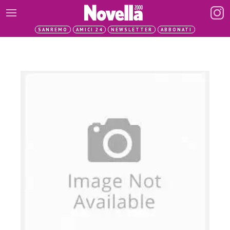
SANREMO
AMICI 24
NEWSLETTER
ABBONATI