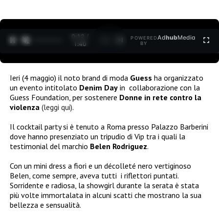
0:12 /
Ad
hub
Media
POWERED
1
/
2
1:40
BY
Ieri (4 maggio) il noto brand di moda
Guess
ha organizzato
un evento intitolato
Denim Day
in collaborazione con la
Guess Foundation, per sostenere
Donne in rete contro la
violenza
(leggi qui)
.
Il cocktail party si è tenuto a Roma presso Palazzo Barberini
dove hanno presenziato un tripudio di Vip tra i quali la
testimonial del marchio
Belen Rodriguez
.
Con un mini dress a fiori e un décolleté nero vertiginoso
Belen, come sempre, aveva tutti i riflettori puntati.
Sorridente e radiosa, la showgirl durante la serata è stata
più volte immortalata in alcuni scatti che mostrano la sua
bellezza e sensualità.