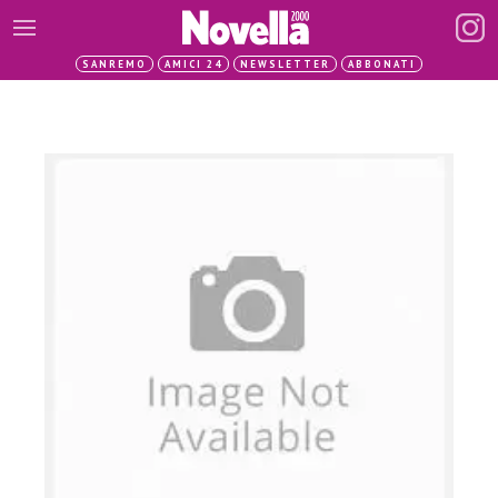
SANREMO
AMICI 24
NEWSLETTER
ABBONATI