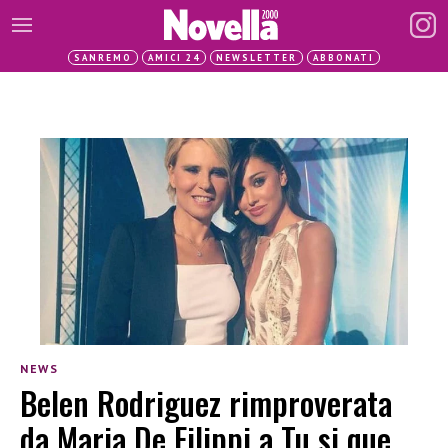
SANREMO
AMICI 24
NEWSLETTER
ABBONATI
NEWS
Belen Rodriguez rimproverata
da Maria De Filippi a Tu si que