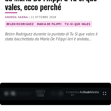
vales, ecco perché
ANDREA SANNA
|
21 OTTOBRE 2018
BELEN RODRIGUEZ
MARIA DE FILIPPI
TU-SI-QUE-VALES
Belen Rodriguez durante la puntata di Tu Si que vales è
stata bacchettata da Maria De Filippi Ieri è andata…
0:27 /
Ad
hub
Media
POWERED
1
/
2
3:35
BY