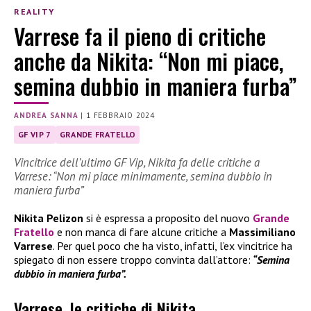
REALITY
Varrese fa il pieno di critiche
anche da Nikita: “Non mi piace,
semina dubbio in maniera furba”
ANDREA SANNA
|
1 FEBBRAIO 2024
GF VIP 7
GRANDE FRATELLO
Vincitrice dell’ultimo GF Vip, Nikita fa delle critiche a
Varrese: “Non mi piace minimamente, semina dubbio in
maniera furba”
Nikita Pelizon
si è espressa a proposito del nuovo
Grande
Fratello
e non manca di fare alcune critiche a
Massimiliano
Varrese
. Per quel poco che ha visto, infatti, l’ex vincitrice ha
spiegato di non essere troppo convinta dall’attore:
“Semina
dubbio in maniera furba”.
Varrese, le critiche di Nikita