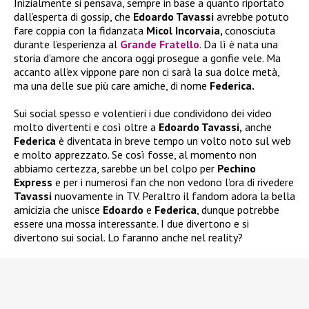
Inizialmente si pensava, sempre in base a quanto riportato
dall’esperta di gossip, che
Edoardo Tavassi
avrebbe potuto
fare coppia con la fidanzata
Micol Incorvaia,
conosciuta
durante l’esperienza al
Grande Fratello
. Da lì è nata una
storia d’amore che ancora oggi prosegue a gonfie vele. Ma
accanto all’ex vippone pare non ci sarà la sua dolce metà,
ma una delle sue più care amiche, di nome
Federica.
Sui social spesso e volentieri i due condividono dei video
molto divertenti e così oltre a
Edoardo Tavassi,
anche
Federica
è diventata in breve tempo un volto noto sul web
e molto apprezzato. Se così fosse, al momento non
abbiamo certezza, sarebbe un bel colpo per
Pechino
Express
e per i numerosi fan che non vedono l’ora di rivedere
Tavassi
nuovamente in TV. Peraltro il fandom adora la bella
amicizia che unisce
Edoardo
e
Federica
, dunque potrebbe
essere una mossa interessante. I due divertono e si
divertono sui social. Lo faranno anche nel reality?