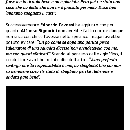
frase me la ricordo bene e mi è piaciuta. Però poi c’è stata una
cosa che ha detto che non mi è piaciuta per nulla. Disse tipo
‘abbiamo sbagliato il cast’”.
Successivamente
Edoardo Tavassi
ha aggiunto che per
quanto
Alfonso Signorini
non avrebbe fatto nomi e dunque
non si sa con chi ce l’avesse nello specifico, magari avrebbe
potuto evitare:
“Un po’ come se dopo una partita persa
l’allenatore di una squadra dicesse ‘non prendetevela con me,
ma con questi sfaticati’”.
Stando al pensiero dell’ex gieffino, il
conduttore avrebbe potuto dire dell’altro:
“
Avrei preferito
sentirgli dire ‘la responsabilità è mia, ho sbagliato’. Che poi non
so nemmeno cosa c’è stato di sbagliato perché l’edizione è
andata pure bene”.