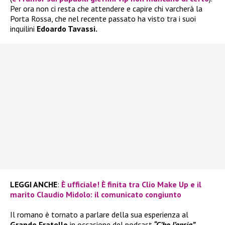
Per ora non ci resta che attendere e capire chi varcherà la
Porta Rossa, che nel recente passato ha visto tra i suoi
inquilini
Edoardo Tavassi.
LEGGI ANCHE
:
È ufficiale! È finita tra Clio Make Up e il
marito Claudio Midolo: il comunicato congiunto
Il romano è tornato a parlare della sua esperienza al
Grande Fratello
in occasione del podcast
“C’ho l’ansia”,