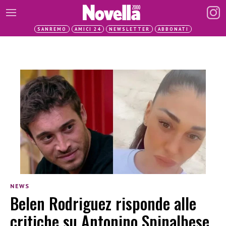
SANREMO
AMICI 24
NEWSLETTER
ABBONATI
NEWS
Belen Rodriguez risponde alle
critiche su Antonino Spinalbese