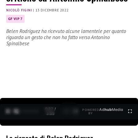
NICOLÒ FIGINI
|
13 DICEMBRE 2022
GF VIP 7
Belen Rodriguez ha ricevuto alcune lamentele per quanto
riguarda un gesto che non ha fatto verso Antonino
Spinalbese
0:28 /
Ad
hub
Media
POWERED
1
/
2
3:35
BY