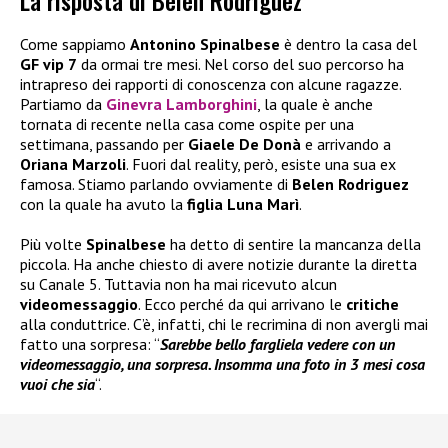
La risposta di Belen Rodriguez
Come sappiamo
Antonino Spinalbese
è dentro la casa del
GF vip 7
da ormai tre mesi. Nel corso del suo percorso ha
intrapreso dei rapporti di conoscenza con alcune ragazze.
Partiamo da
Ginevra Lamborghini
, la quale è anche
tornata di recente nella casa come ospite per una
settimana, passando per
Giaele De Donà
e arrivando a
Oriana Marzoli
. Fuori dal reality, però, esiste una sua ex
famosa. Stiamo parlando ovviamente di
Belen Rodriguez
con la quale ha avuto la
figlia Luna Marì
.
Più volte
Spinalbese
ha detto di sentire la mancanza della
piccola. Ha anche chiesto di avere notizie durante la diretta
su Canale 5. Tuttavia non ha mai ricevuto alcun
videomessaggio
. Ecco perché da qui arrivano le
critiche
alla conduttrice. C’è, infatti, chi le recrimina di non avergli mai
fatto una sorpresa: “
Sarebbe bello fargliela vedere con un
videomessaggio, una sorpresa. Insomma una foto in 3 mesi cosa
vuoi che sia
“.