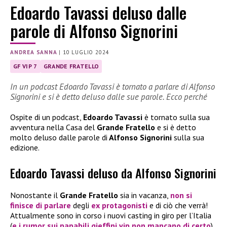
Edoardo Tavassi deluso dalle
parole di Alfonso Signorini
ANDREA SANNA
|
10 LUGLIO 2024
GF VIP 7
GRANDE FRATELLO
In un podcast Edoardo Tavassi è tornato a parlare di Alfonso
Signorini e si è detto deluso dalle sue parole. Ecco perché
Ospite di un podcast,
Edoardo Tavassi
è tornato sulla sua
avventura nella Casa del
Grande Fratello
e si è detto
molto deluso dalle parole di
Alfonso Signorini
sulla sua
edizione.
Edoardo Tavassi deluso da Alfonso Signorini
Nonostante il
Grande Fratello
sia in vacanza,
non si
finisce di parlare
degli
ex protagonisti
e di ciò che verrà!
Attualmente sono in corso i nuovi casting in giro per l’Italia
(
e i rumor sui papabili gieffini vip non mancano di certo
).