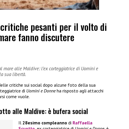
ritiche pesanti per il volto di
 mare fanno discutere
 al mare alle Maldive: l’ex corteggiatrice di Uomini e
a sua libertà.
delle critiche sui social dopo alcune foto della sua
rteggiatrice di
Uomini e Donne
ha risposto agli attacchi
arsi come vuole.
otto alle Maldive: è bufera social
Il
28esimo compleanno
di
Raffaella
Scuotto
, ex corteggiatrice di
Uomini e Donne
, è