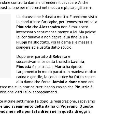
andare contro la dama e difendere il cavaliere. Anche
 postazione per mettersi nel mezzo e placare gli animi.
La discussione è durata molto. E abbiamo visto
la conduttrice far capire, per l’ennesima volta, a
Pinuccia
che
Alessandro
non è mai stato
interessato sentimentalmente a lei. Ma poiché
lei continuava a non capire, alla fine la
De
Filippi
ha sbottato. Poi la dama si è messa a
piangere ed è uscita dallo studio.
Dopo aver parlato di
Roberta
e
successivamente della tronista
Lavinia
,
Pinuccia
è rientrata e
Maria
ha ripreso
l’argomento in modo pacato. In maniera molto
carina e gentile, la conduttrice ha fatto capire
alla dama che forse
Uomini e donne
non era
 stare male. In pratica tutti hanno capito che
Pinuccia
è
missione visti i suoi atteggiamenti.
te alcune settimane fa dopo la registrazione, sapevamo
che uno svenimento della dama di Vigevano. Questo
nda né nella puntata di ieri né in quella di oggi
. E