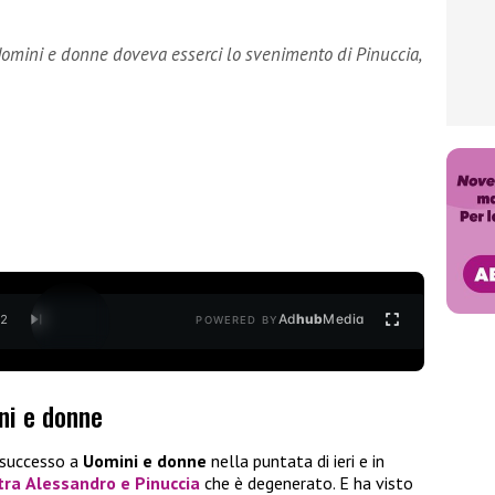
 Uomini e donne doveva esserci lo svenimento di Pinuccia,
Ad
hub
Media
/
2
POWERED BY
ni e donne
è successo a
Uomini e donne
nella puntata di ieri e in
 tra
Alessandro e Pinuccia
che è degenerato. E ha visto