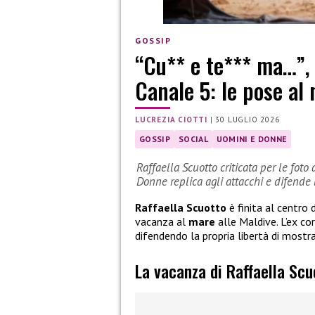
GOSSIP
“Cu** e te*** ma…”, c
Canale 5: le pose al
LUCREZIA CIOTTI
|
30 LUGLIO 2026
GOSSIP
SOCIAL
UOMINI E DONNE
Raffaella Scuotto criticata per le foto
Donne replica agli attacchi e difende l
Raffaella Scuotto
è finita al centro 
vacanza al
mare
alle Maldive. L’ex co
difendendo la propria libertà di mostr
La vacanza di Raffaella Scu