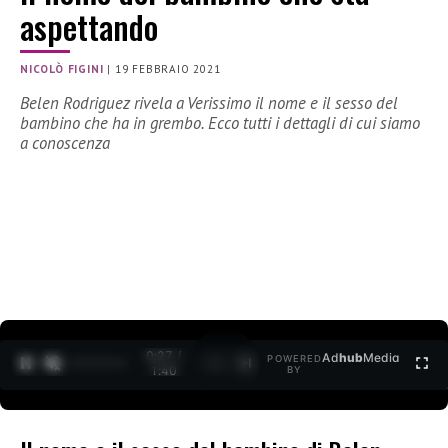
aspettando
NICOLÒ FIGINI
|
19 FEBBRAIO 2021
Belen Rodriguez rivela a Verissimo il nome e il sesso del
bambino che ha in grembo. Ecco tutti i dettagli di cui siamo
a conoscenza
0:27 /
Ad
hub
Media
POWERED
1
/
2
1:40
BY