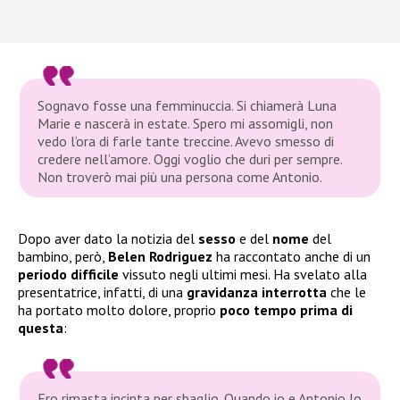
Sognavo fosse una femminuccia. Si chiamerà Luna
Marie e nascerà in estate. Spero mi assomigli, non
vedo l’ora di farle tante treccine. Avevo smesso di
credere nell’amore. Oggi voglio che duri per sempre.
Non troverò mai più una persona come Antonio.
Dopo aver dato la notizia del
sesso
e del
nome
del
bambino, però,
Belen Rodriguez
ha raccontato anche di un
periodo difficile
vissuto negli ultimi mesi. Ha svelato alla
presentatrice, infatti, di una
gravidanza interrotta
che le
ha portato molto dolore, proprio
poco tempo prima di
questa
:
Ero rimasta incinta per sbaglio. Quando io e Antonio lo