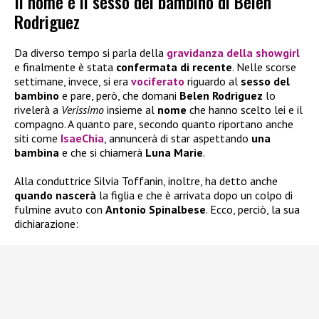
Il nome e il sesso del bambino di Belen
Rodriguez
Da diverso tempo si parla della
gravidanza
della showgirl
e finalmente è stata
confermata di recente
. Nelle scorse
settimane, invece, si era
vociferato
riguardo al
sesso del
bambino
e pare, però, che domani
Belen Rodriguez
lo
rivelerà a
Verissimo
insieme al
nome
che hanno scelto lei e il
compagno. A quanto pare, secondo quanto riportano anche
siti come
IsaeChia
, annuncerà di star aspettando
una
bambina
e che si chiamerà
Luna Marie
.
Alla conduttrice Silvia Toffanin, inoltre, ha detto anche
quando nascerà
la figlia e che è arrivata dopo un colpo di
fulmine avuto con
Antonio Spinalbese
. Ecco, perciò, la sua
dichiarazione: