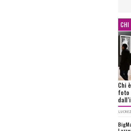
CHI
Chi 
foto
dall
LUCREZ
BigMa
Lazze