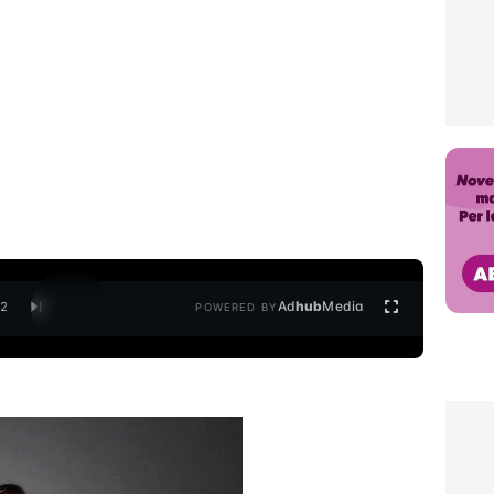
Ad
hub
Media
/
2
POWERED BY