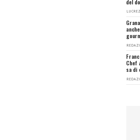
del d
LUCREZ
Grana
anche
gour
REDAZI
Franc
Chef 
sa di
REDAZI