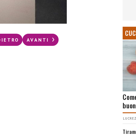
CUC
DIETRO
AVANTI
Come
buon
LUCREZ
Tiram