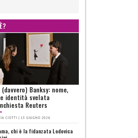
 È?
è (davvero) Banksy: nome,
 e identità svelata
’inchiesta Reuters
IA CIOTTI | 13 GIUGNO 2026
ma, chi è la fidanzata Lodovica
rini