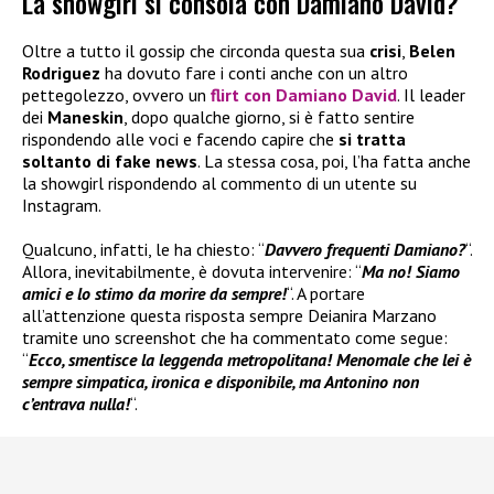
La showgirl si consola con Damiano David?
Oltre a tutto il gossip che circonda questa sua
crisi
,
Belen
Rodriguez
ha dovuto fare i conti anche con un altro
pettegolezzo, ovvero un
flirt con Damiano David
. Il leader
dei
Maneskin
, dopo qualche giorno, si è fatto sentire
rispondendo alle voci e facendo capire che
si tratta
soltanto di fake news
. La stessa cosa, poi, l’ha fatta anche
la showgirl rispondendo al commento di un utente su
Instagram.
Qualcuno, infatti, le ha chiesto: “
Davvero frequenti Damiano?
“.
Allora, inevitabilmente, è dovuta intervenire: “
Ma no! Siamo
amici e lo stimo da morire da sempre!
“. A portare
all’attenzione questa risposta sempre Deianira Marzano
tramite uno screenshot che ha commentato come segue:
“
Ecco, smentisce la leggenda metropolitana! Menomale che lei è
sempre simpatica, ironica e disponibile, ma Antonino non
c’entrava nulla!
“.