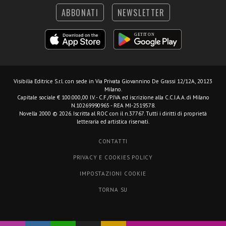
ABBONATI
NEWSLETTER
Visibilia Editrice S.r.l.
con sede in Via Privata Giovannino De Grassi 12/12A, 20123
Milano.
Capitale sociale € 100.000,00 I.V. - C.F./P.IVA ed iscrizione alla C.C.I.A.A. di Milano
N.10269990965 - REA MI-2519578.
Novella 2000 © 2026. Iscritta al ROC con il n.37767. Tutti i diritti di proprietà
letteraria ed artistica riservati.
CONTATTI
PRIVACY E COOKIES POLICY
IMPOSTAZIONI COOKIE
TORNA SU