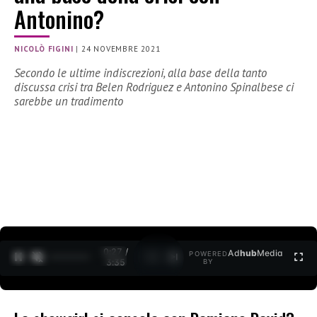
Antonino?
NICOLÒ FIGINI
|
24 NOVEMBRE 2021
Secondo le ultime indiscrezioni, alla base della tanto
discussa crisi tra Belen Rodriguez e Antonino Spinalbese ci
sarebbe un tradimento
0:27 /
Ad
hub
Media
POWERED
1
/
2
3:35
BY