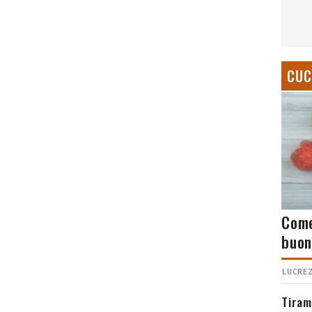
CUC
Come
buon
LUCREZ
Tiram