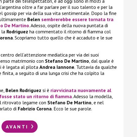
n parte dei telespettatori, e ad oggi sono in molti a
l’argentina oltre a far parlare per il suo talento e per la
el gossip per via della sua vita sentimentale. Dopo la fine
 ultimamente
Belen
sembrerebbe essere tornata tra
o De Martino
. Adesso, ospite della nuova puntata di
, la
Rodriguez
ha commentato il ritorno di fiamma col
Corona
. Scopriamo tutto quello che è accaduto e le sue
 centro dell’attenzione mediatica per via dei suoi
intenso matrimonio con
Stefano De Martino
, dal quale è
si è legata al pilota
Andrea Iannone
. Tuttavia da qualche
inita, a seguito di una lunga crisi che ha colpito la
ne,
Belen Rodriguez
si è
riavvicinata nuovamente al
 fosse stato un ritorno di fiamma
. Adesso la modella,
l ritrovato legame con
Stefano De Martino
, e nel
arlato di
Fabrizio Corona
. Ecco le sue parole.
AVANTI