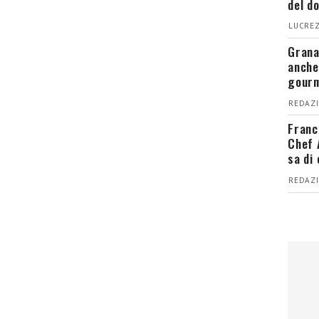
del d
LUCREZ
Grana
anche
gour
REDAZI
Franc
Chef 
sa di
REDAZI