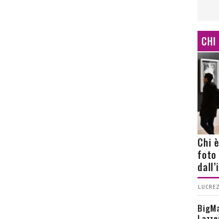
CHI
Chi 
foto
dall
LUCREZ
BigMa
Lazze