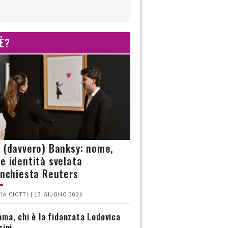
 È?
è (davvero) Banksy: nome,
 e identità svelata
’inchiesta Reuters
IA CIOTTI | 13 GIUGNO 2026
ma, chi è la fidanzata Lodovica
rini