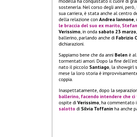
modella ha conquistato il cuore di gra
sostenerla. Nel corso degli anni, però, 
sua carriera, è stata anche al centro d
della relazione con
Andrea Iannone
,
le braccia del suo ex marito,
Stefan
Verissimo
, in onda
sabato 23 marzo
ballerino, parlando anche di
Fabrizio 
dichiarazioni.
Sappiamo bene che da anni
Belen
è al
tormentati amori. Dopo la fine dell’
nato il piccolo
Santiago
, la showgirl 
mese la loro storia è improvvisamente f
coppia.
Inaspettatamente, dopo la separazio
ballerino, facendo intendere che ci
ospite di
Verissimo
, ha commentato i
salotto
di
Silvia Toffanin
ha anche p