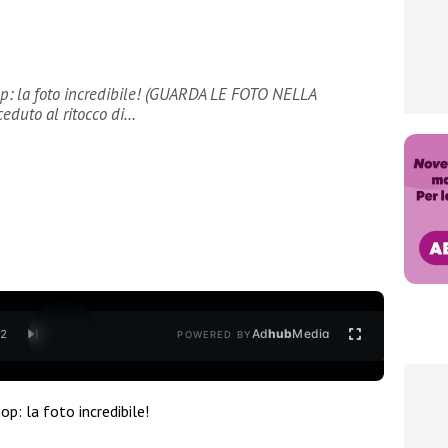
p: la foto incredibile! (GUARDA LE FOTO NELLA
eduto al ritocco di…
Ad
hub
Media
/
2
POWERED BY
p: la foto incredibile!