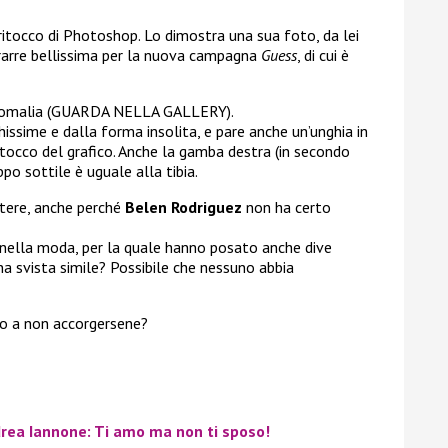
itocco di Photoshop. Lo dimostra una sua foto, da lei
itrarre bellissima per la nuova campagna
Guess
, di cui è
anomalia (GUARDA NELLA GALLERY).
issime e dalla forma insolita, e pare anche un’unghia in
ritocco del grafico. Anche la gamba destra (in secondo
po sottile è uguale alla tibia.
tere, anche perché
Belen Rodriguez
non ha certo
nella moda, per la quale hanno posato anche dive
una svista simile? Possibile che nessuno abbia
o a non accorgersene?
rea Iannone: Ti amo ma non ti sposo!