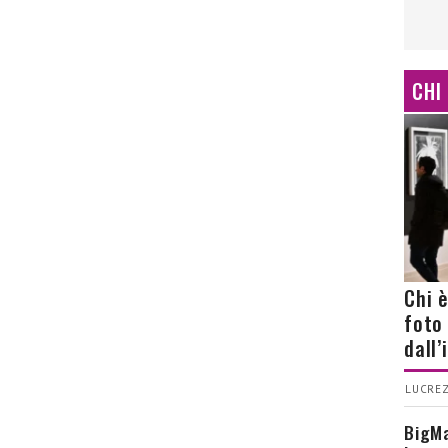
CHI
Chi 
foto
dall
LUCREZ
BigMa