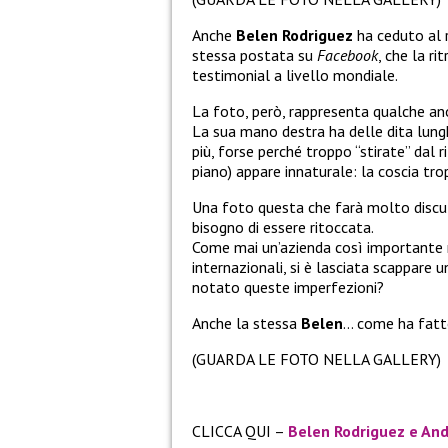
Anche
Belen Rodriguez
ha ceduto al r
stessa postata su
Facebook
, che la r
testimonial a livello mondiale.
La foto, però, rappresenta qualche 
La sua mano destra ha delle dita lungh
più, forse perché troppo “stirate” dal 
piano) appare innaturale: la coscia trop
Una foto questa che farà molto discu
bisogno di essere ritoccata.
Come mai un’azienda così importante 
internazionali, si è lasciata scappare 
notato queste imperfezioni?
Anche la stessa
Belen
… come ha fatt
(GUARDA LE FOTO NELLA GALLERY)
CLICCA QUI –
Belen Rodriguez e And