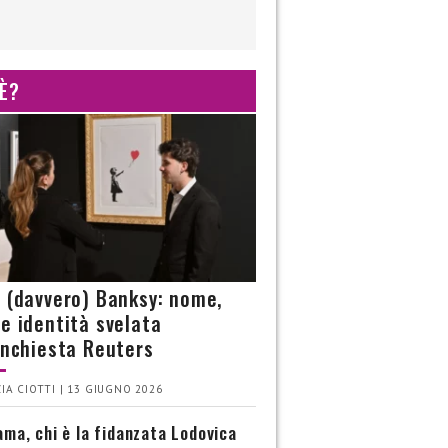
 È?
è (davvero) Banksy: nome,
 e identità svelata
’inchiesta Reuters
IA CIOTTI | 13 GIUGNO 2026
ma, chi è la fidanzata Lodovica