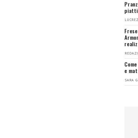
Pranz
piatt
LUCREZ
Fresel
Armon
reali
REDAZI
Come 
e mat
SARA G