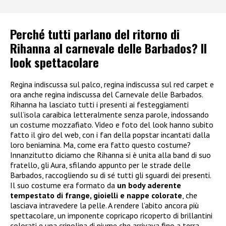
Perché tutti parlano del ritorno di
Rihanna al carnevale delle Barbados? Il
look spettacolare
Regina indiscussa sul palco, regina indiscussa sul red carpet e
ora anche regina indiscussa del Carnevale delle Barbados.
Rihanna ha lasciato tutti i presenti ai festeggiamenti
sull’isola caraibica letteralmente senza parole, indossando
un costume mozzafiato. Video e foto del look hanno subito
fatto il giro del web, con i fan della popstar incantati dalla
loro beniamina. Ma, come era fatto questo costume?
Innanzitutto diciamo che Rihanna si è unita alla band di suo
fratello, gli Aura, sfilando appunto per le strade delle
Barbados, raccogliendo su di sé tutti gli sguardi dei presenti.
Il suo costume era formato da
un body aderente
tempestato di frange, gioielli e nappe colorate
, che
lasciava intravedere la pelle. A rendere l’abito ancora più
spettacolare, un imponente copricapo ricoperto di brillantini
colorati e una crinolina di piume che arrivava fino a terra.