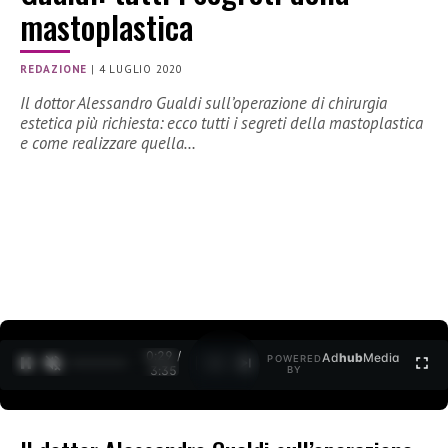
mastoplastica
REDAZIONE
|
4 LUGLIO 2020
Il dottor Alessandro Gualdi sull’operazione di chirurgia
estetica più richiesta: ecco tutti i segreti della mastoplastica
e come realizzare quella…
0:30 /
Ad
hub
Media
POWERED
1
/
2
3:35
BY