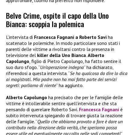
approfondire, l’uomo ha preferito non rispondere.
Belve Crime, ospite il capo della Uno
Bianca: scoppia la polemica
L’intervista di
Francesca Fagnani a Roberto Savi
ha
scatenato le polemiche. In modo particolare sono stati i
parenti delle vittime a rivoltarsi contro la presenza in
televisione del
killer della Uno Bianca
.
Alberto
Capolungo
, figlio di Pietro Capolungo, ha fatto sentire il
suo duro sfogo. “
Un’operazione indegna
” ha dichiarato,
riferendosi a questa intervista. “
Se ha qualcosa da dire lo dica
ai magistrati
.
Mio padre non ha mai fatto parte dei servizi
segreti: parliamo di niente
” ha aggiunto.
Alberto Capolungo
ha precisato che per le famiglie delle
vittime è intollerabile sentire quell’intervista e che sta
pensando di querelare Roberto Savi.
Francesca Fagnani
è
subito intervenuta spiegando di trovare giusta la reazione
delle famiglie. “
Quello che abbiamo provato a fare è dare un
contributo nella direzione della verità, che speriamo possa
essere utile ed eventualmente raccolto nelle sedi competenti
”