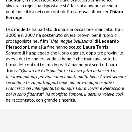
sincera in ogni sua risposta e si è lasciata andare anche a
qualche critica nei confronti della famosa influencer
Chiara
Ferragni
.
L’ex modella ha parlato di una sua occasione mancata. Tra il
2006 e il 2007 ha sostenuto diversi provini per il ruolo di
protagonista nel film “
Una moglie bellissima
” di
Leonardo
Pieraccioni
, ma alla fine hanno scelto
Laura Torrisi
.
Santarelli ha spiegato che il suo agente, dopo tre provini, le
aveva detto che era andata bene e che mancava solo la
firma del contratto, ma in realtà hanno poi scelto Laura
Torrisi. “
Questo mi è dispiaciuto, ci avevo fatto la bocca. Lo
meritavo più io, i provini erano andati molto bene. Arrivo sempre
seconda o terza purtroppo. Come mai arrivo dopo le altre?
Francesca sei intelligente. Comunque Laura Torrisi e Pieraccioni
poi si sono fidanzati, ha trionfato l’amore, il destino voleva così
“
ha raccontato, con grande sincerità.