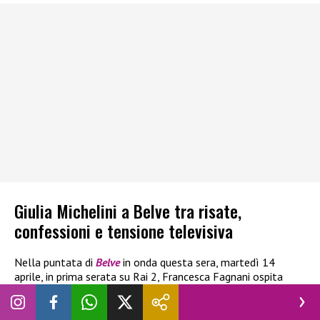
Giulia Michelini a Belve tra risate,
confessioni e tensione televisiva
Nella puntata di
Belve
in onda questa sera, martedì 14
aprile, in prima serata su Rai 2, Francesca Fagnani ospita
Giulia Michelini insieme a Carlo Conti e Francesco
“Lenticchio” Chiofalo.
L’attrice
, tra le più amate della fiction
italiana grazie a ruoli come Rosy Abate e le partecipazioni a