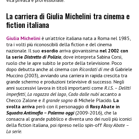
vita privata e professionale.
La carriera di Giulia Michelini tra cinema e
fiction italiana
Giulia Michelini
è un’attrice italiana nata a Roma nel 1985,
tra i volti più riconoscibili della fiction e del cinema
nazionale. Il suo
esordio
arriva giovanissima
nel 2002 con
la serie
Distretto di Polizia
, dove interpreta Sabina Corsi,
ruolo che le apre subito le porte della televisione. Poco
dopo debutta anche al cinema con
Ricordati di me
di Gabriele
Muccino (2003), avviando una carriera in rapida crescita tra
grande schermo e produzioni televisive di successo. Negli
anni successivi lavora in titoli importanti come
R.I.S. – Delitti
imperfetti
,
La ragazza del lago
,
Cado dalle nubi
accanto a
Checco Zalone e
Il grande sogno
di Michele Placido.
La
svolta arriva
però con il personaggio di
Rosy Abate in
Squadra Antimafia – Palermo oggi
(2009-2016), che la
consacra al grande pubblico e diventa uno dei ruoli più iconici
della fiction italiana, poi ripreso nello spin-off
Rosy Abate –
La serie
.