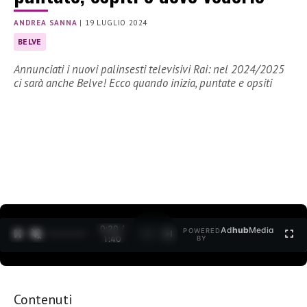
ANDREA SANNA
|
19 LUGLIO 2024
BELVE
Annunciati i nuovi palinsesti televisivi Rai: nel 2024/2025
ci sarà anche Belve! Ecco quando inizia, puntate e opsiti
0:21 /
Ad
hub
Media
POWERED
1
/
2
1:40
BY
Contenuti