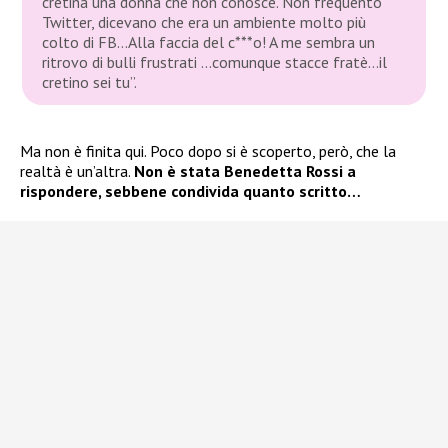
cretina una donna che non conosce. Non frequento
Twitter, dicevano che era un ambiente molto più
colto di FB…Alla faccia del c***o! A me sembra un
ritrovo di bulli frustrati …comunque stacce fratè…il
cretino sei tu”.
Ma non è finita qui. Poco dopo si è scoperto, però, che la
realtà è un’altra.
Non è stata Benedetta Rossi a
rispondere, sebbene condivida quanto scritto…