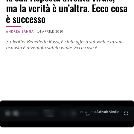
ma la verità è un’altra. Ecco cosa
è successo
ANDREA SANNA
|
14 APRILE 2020
Su Twitter Benedetta Rossi, è stata offesa sul web e la sua
risposta è diventata subito virale. Ecco cosa è…
0:27 /
Ad
hub
Media
POWERED
1
/
2
1:40
BY