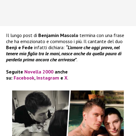
Il lungo post di
Benjamin Mascolo
termina con una frase
che ha emozionato e commosso i più. Il cantante del duo
Benji e Fede
infatti dichiara:
“L’amore che oggi provo, nel
tenere mia figlia tra le mani, nasce anche da quella paura di
perderla prima ancora che arrivasse”
.
Seguite
Novella 2000
anche
su:
Facebook
,
Instagram
e
X
.