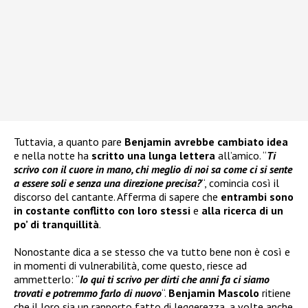
Tuttavia, a quanto pare
Benjamin avrebbe cambiato idea
e nella notte ha
scritto una lunga lettera
all’amico. “
Ti
scrivo con il cuore in mano, chi meglio di noi sa come ci si sente
a essere soli e senza una direzione precisa?
“, comincia così il
discorso del cantante. Afferma di sapere che
entrambi sono
in costante conflitto con loro stessi
e
alla ricerca di un
po’ di tranquillità
.
Nonostante dica a se stesso che va tutto bene non è così e
in momenti di vulnerabilità, come questo, riesce ad
ammetterlo: “
Io qui ti scrivo per dirti che anni fa ci siamo
trovati e potremmo farlo di nuovo
“.
Benjamin Mascolo
ritiene
che il loro sia un rapporto fatto di leggerezza, a volte anche