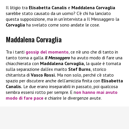
Il litigio tra
Elisabetta Canalis
e
Maddalena Corvaglia
sarebbe stato causato da un uomo? C’è chi ha lanciato
questa supposizione, ma in un’intervista a Il Messaggero la
Corvaglia
ha svelato come sono andate le cose.
Maddalena Corvaglia
Tra i tanti
gossip del momento
, ce n’è uno che di tanto in
tanto torna a galla.
Il Messaggero
ha avuto modo di fare una
chiacchierata con
Maddalena Corvaglia,
la quale è tornata
sulla separazione dall’ex marito
Stef Burns
, storico
chitarrista di
Vasco Rossi.
Ma non solo, perché c’è stato
spazio per discutere anche dell’amicizia finita con
Elisabetta
Canalis.
Le due erano inseparabili in passato, poi qualcosa
sembra essersi rotto per sempre. E n
on hanno mai avuto
modo di fare pace
e chiarire le divergenze avute.