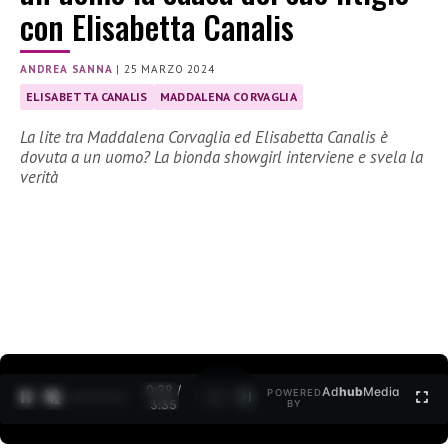
con Elisabetta Canalis
ANDREA SANNA
|
25 MARZO 2024
ELISABETTA CANALIS
MADDALENA CORVAGLIA
La lite tra Maddalena Corvaglia ed Elisabetta Canalis è
dovuta a un uomo? La bionda showgirl interviene e svela la
verità
0:30 /
Ad
hub
Media
POWERED
1
/
2
3:35
BY