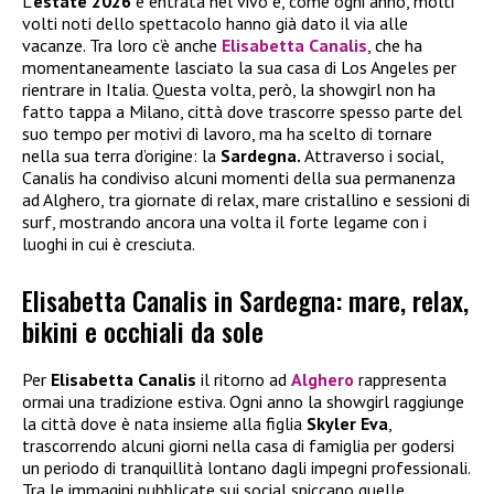
L’
estate 2026
è entrata nel vivo e, come ogni anno, molti
volti noti dello spettacolo hanno già dato il via alle
vacanze. Tra loro c’è anche
Elisabetta Canalis
, che ha
momentaneamente lasciato la sua casa di Los Angeles per
rientrare in Italia. Questa volta, però, la showgirl non ha
fatto tappa a Milano, città dove trascorre spesso parte del
suo tempo per motivi di lavoro, ma ha scelto di tornare
nella sua terra d’origine: la
Sardegna.
Attraverso i social,
Canalis ha condiviso alcuni momenti della sua permanenza
ad Alghero, tra giornate di relax, mare cristallino e sessioni di
surf, mostrando ancora una volta il forte legame con i
luoghi in cui è cresciuta.
Elisabetta Canalis in Sardegna: mare, relax,
bikini e occhiali da sole
Per
Elisabetta Canalis
il ritorno ad
Alghero
rappresenta
ormai una tradizione estiva. Ogni anno la showgirl raggiunge
la città dove è nata insieme alla figlia
Skyler Eva
,
trascorrendo alcuni giorni nella casa di famiglia per godersi
un periodo di tranquillità lontano dagli impegni professionali.
Tra le immagini pubblicate sui social spiccano quelle