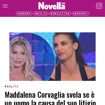
SANREMO
AMICI 24
NEWSLETTER
ABBONATI
REALITY
Maddalena Corvaglia svela se è
un uomo la causa del suo litigio