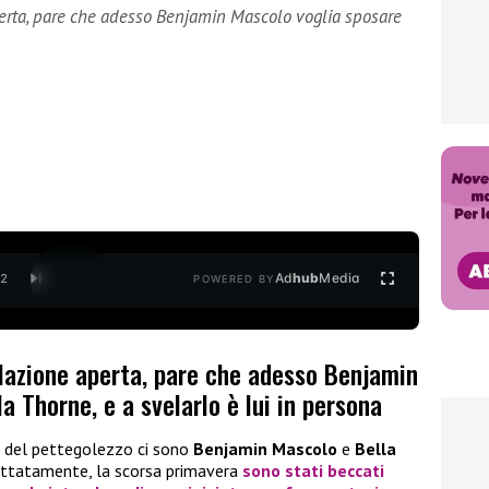
erta, pare che adesso Benjamin Mascolo voglia sposare
Ad
hub
Media
/
2
POWERED BY
lazione aperta, pare che adesso Benjamin
a Thorne, e a svelarlo è lui in persona
ro del pettegolezzo ci sono
Benjamin Mascolo
e
Bella
ettatamente, la scorsa primavera
sono stati beccati