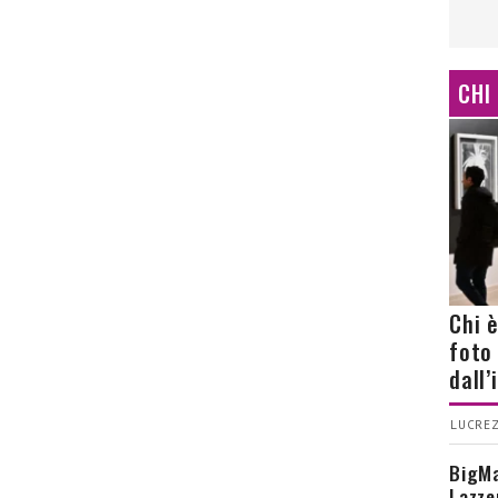
CHI
Chi 
foto
dall
LUCREZ
BigMa
Lazze