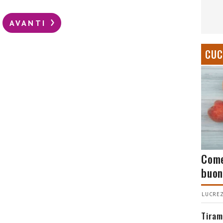
AVANTI
CUC
Come
buon
LUCREZ
Tiram