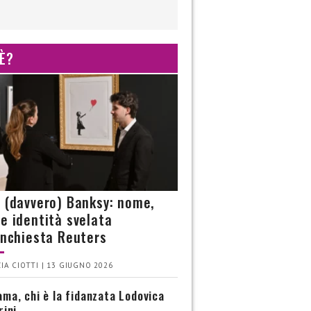
 È?
è (davvero) Banksy: nome,
 e identità svelata
’inchiesta Reuters
IA CIOTTI | 13 GIUGNO 2026
ma, chi è la fidanzata Lodovica
rini