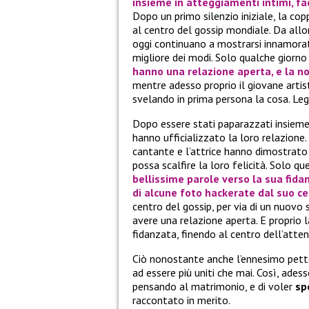
insieme in atteggiamenti intimi, f
Dopo un primo silenzio iniziale, la c
al centro del gossip mondiale. Da all
oggi continuano a mostrarsi innamorati
migliore dei modi. Solo qualche giorno
hanno una relazione aperta, e la no
mentre adesso proprio il giovane artis
svelando in prima persona la cosa. Leg
Dopo essere stati paparazzati insieme
hanno ufficializzato la loro relazione
cantante e l’attrice hanno dimostrato 
possa scalfire la loro felicità. Solo qu
bellissime parole verso la sua fidan
di alcune foto hackerate dal suo ce
centro del gossip, per via di un nuovo
avere una relazione aperta. E proprio 
fidanzata, finendo al centro dell’atte
Ciò nonostante anche l’ennesimo pette
ad essere più uniti che mai. Così, ades
pensando al matrimonio, e di voler
sp
raccontato in merito.