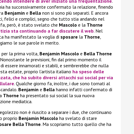
acendo intendere di aver iniziato una frequentazione
.
oppia ha successivamente confermato la relazione, finendo
ora
Benjamin
e
Bella
non si sono più separati. E ancora
, felici e complici, segno che tutto stia andando nel
 fa, però, è stato svelato che
Mascolo
e la
Thorne
tizia sta continuando a far discutere il web
. Nel
ta ha manifestato la voglia di
sposare
la
Thorne
,
giamo le sue parole in merito.
 per la prima volta,
Benjamin Mascolo
e
Bella Thorne
. Nonostante le previsioni, fin dal primo momento il
di essere innamorati e stabili, e sembrerebbe che nulla
esta estate, proprio l’artista italiano
ha speso delle
zata, che ha subito diversi attacchi sui social per via
llulare
. Qualche giorno fa, inoltre, i due sono tornati al
 scandalo.
Benjamin
e
Bella
hanno infatti confermato di
la
Thorne
ha presentato sui social la sua nuova
nzione mediatica.
golezzo non è riuscito a separare i due, che continuano
so proprio
Benjamin Mascolo
ha svelato di stare
osare Bella Thorne
. Ma scopriamo tutto quello che ha