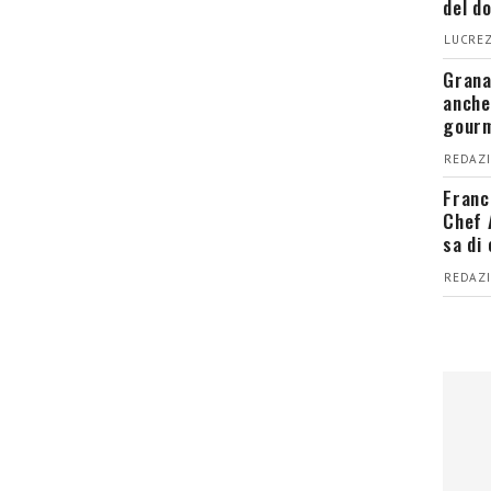
del d
LUCREZ
Grana
anche
gour
REDAZI
Franc
Chef 
sa di
REDAZI