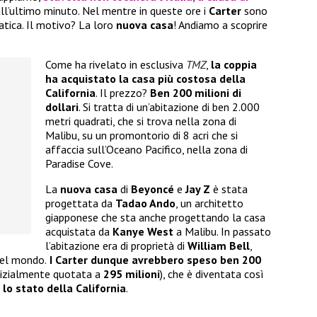
all’ultimo minuto. Nel mentre in queste ore i
Carter
sono
atica. Il motivo? La loro
nuova casa
! Andiamo a scoprire
Come ha rivelato in esclusiva
TMZ
,
la coppia
ha acquistato la casa più costosa della
California
. Il prezzo?
Ben 200 milioni di
dollari
. Si tratta di un’abitazione di ben 2.000
metri quadrati, che si trova nella zona di
Malibu, su un promontorio di 8 acri che si
affaccia sull’Oceano Pacifico, nella zona di
Paradise Cove.
La
nuova casa
di
Beyoncé
e
Jay Z
è stata
progettata da
Tadao Ando
, un architetto
giapponese che sta anche progettando la casa
acquistata da
Kanye West
a Malibu. In passato
l’abitazione era di proprietà di
William Bell
,
 del mondo.
I Carter dunque avrebbero speso ben 200
nizialmente quotata a
295 milioni
), che è diventata così
 lo stato della California
.