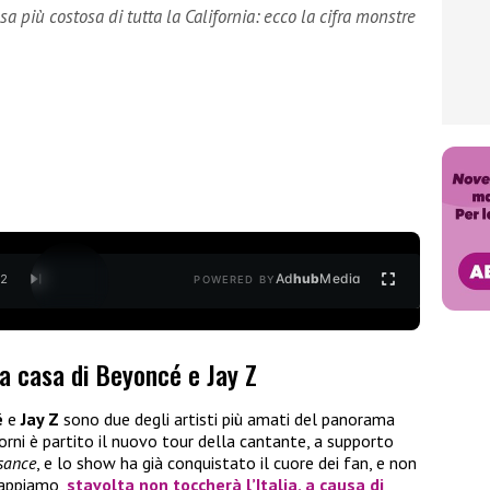
 più costosa di tutta la California: ecco la cifra monstre
Ad
hub
Media
/
2
POWERED BY
a casa di Beyoncé e Jay Z
é
e
Jay Z
sono due degli artisti più amati del panorama
orni è partito il nuovo tour della cantante, a supporto
sance
, e lo show ha già conquistato il cuore dei fan, e non
sappiamo,
stavolta non toccherà l’Italia, a causa di