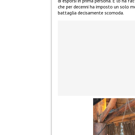
di esporsi in prima persona. E lo ha fa
che per decenni ha imposto un solo mo
battaglia decisamente scomoda.