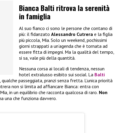
Bianca Balti ritrova la serenità
in famiglia
Al suo fianco ci sono le persone che contano di
più: il fidanzato
Alessandro Cutrera
e la figlia
più piccola, Mia. Solo un weekend, pochissimi
giorni strappati a un’agenda che è tornata ad
essere fitta di impegni. Ma la qualità del tempo,
si sa, vale più della quantità.
Nessuna corsa ai locali di tendenza, nessun
hotel extralusso esibito sui social. La
Balti
, qualche passeggiata, pranzi senza fretta. L’unica priorità
Cutrera non si limita ad affiancare Bianca: entra con
ia, in un equilibrio che racconta qualcosa di raro.
Non
ma una che funziona davvero.