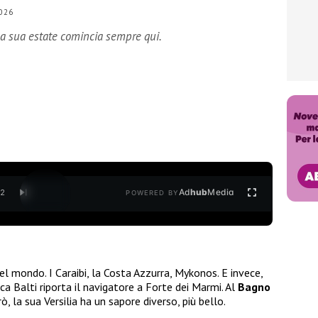
026
 la sua estate comincia sempre qui.
Ad
hub
Media
/
2
POWERED BY
el mondo. I Caraibi, la Costa Azzurra, Mykonos. E invece,
ca Balti riporta il navigatore a Forte dei Marmi. Al
Bagno
, la sua Versilia ha un sapore diverso, più bello.