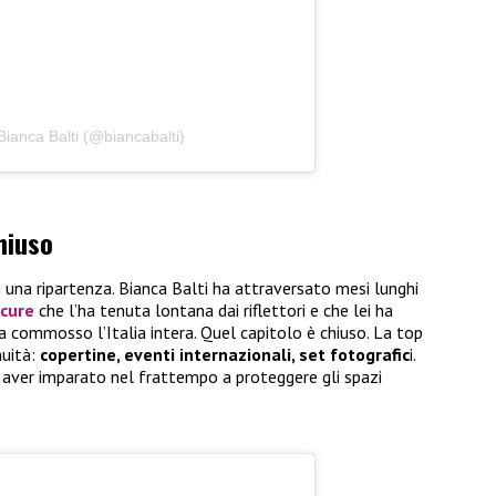
Bianca Balti (@biancabalti)
chiuso
 una ripartenza. Bianca Balti ha attraversato mesi lunghi
cure
che l’ha tenuta lontana dai riflettori e che lei ha
 commosso l’Italia intera. Quel capitolo è chiuso. La top
nuità:
copertine, eventi internazionali, set fotografic
i.
a aver imparato nel frattempo a proteggere gli spazi