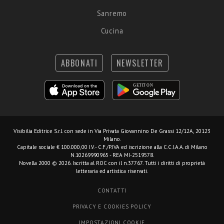
Sanremo
Cucina
ABBONATI
NEWSLETTER
Visibilia Editrice S.r.l.
con sede in Via Privata Giovannino De Grassi 12/12A, 20123
Milano.
Capitale sociale € 100.000,00 I.V. - C.F./P.IVA ed iscrizione alla C.C.I.A.A. di Milano
N.10269990965 - REA MI-2519578.
Novella 2000 © 2026. Iscritta al ROC con il n.37767. Tutti i diritti di proprietà
letteraria ed artistica riservati.
CONTATTI
PRIVACY E COOKIES POLICY
IMPOSTAZIONI COOKIE