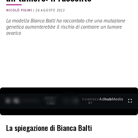
NICOLÒ FIGINI
|
26 AGOSTO 2022
La modella Bianca Balti ha raccontato che una mutazione
genetica aumenterebbe il rischio di contrarre un tumore
ovarico
0:12 /
Ad
hub
Media
POWERED
1
/
2
1:40
BY
La spiegazione di Bianca Balti