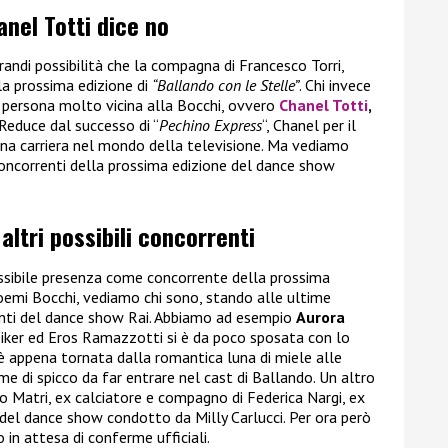
anel Totti dice no
andi possibilità che la compagna di Francesco Torri,
lla prossima edizione di
“Ballando con le Stelle”
. Chi invece
a persona molto vicina alla Bocchi, ovvero
Chanel Totti
,
i. Reduce dal successo di “
Pechino Express
“, Chanel per il
a carriera nel mondo della televisione. Ma vediamo
 concorrenti della prossima edizione del dance show
 altri possibili concorrenti
 possibile presenza come concorrente della prossima
emi Bocchi, vediamo chi sono, stando alle ultime
orrenti del dance show Rai. Abbiamo ad esempio
Aurora
nziker ed Eros Ramazzotti si è da poco sposata con lo
 appena tornata dalla romantica luna di miele alle
 di spicco da far entrare nel cast di Ballando. Un altro
o Matri, ex calciatore e compagno di Federica Nargi, ex
 del dance show condotto da Milly Carlucci. Per ora però
in attesa di conferme ufficiali.