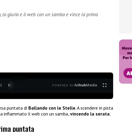
 la giuria e il web con un samba e vince la prima
Ad
hub
Media
/
2
POWERED BY
tesa puntata di
Ballando con le Stelle
. A scendere in pista
 ha infiammato il web con un samba,
vincendo la serata
.
rima puntata