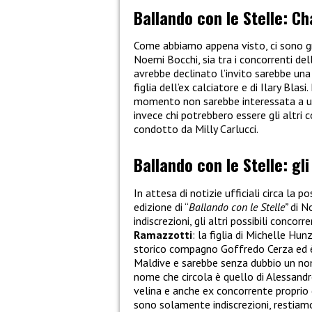
Ballando con le Stelle: Ch
Come abbiamo appena visto, ci sono gr
Noemi Bocchi, sia tra i concorrenti de
avrebbe declinato l’invito sarebbe un
figlia dell’ex calciatore e di Ilary Blas
momento non sarebbe interessata a un
invece chi potrebbero essere gli altri
condotto da Milly Carlucci.
Ballando con le Stelle: gli
In attesa di notizie ufficiali circa la
edizione di “
Ballando con le Stelle”
di No
indiscrezioni, gli altri possibili conc
Ramazzotti
: la figlia di Michelle Hu
storico compagno Goffredo Cerza ed è
Maldive e sarebbe senza dubbio un nome
nome che circola è quello di Alessandr
velina e anche ex concorrente proprio
sono solamente indiscrezioni, restiamo 