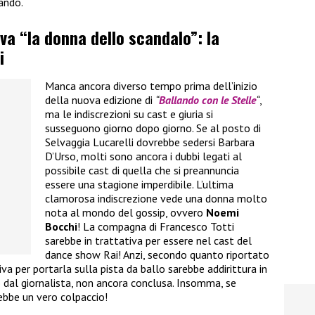
ando.
iva “la donna dello scandalo”: la
i
Manca ancora diverso tempo prima dell’inizio
della nuova edizione di
“
Ballando con le Stelle
“
,
ma le indiscrezioni su cast e giuria si
susseguono giorno dopo giorno. Se al posto di
Selvaggia Lucarelli dovrebbe sedersi Barbara
D’Urso, molti sono ancora i dubbi legati al
possibile cast di quella che si preannuncia
essere una stagione imperdibile. L’ultima
clamorosa indiscrezione vede una donna molto
nota al mondo del gossip, ovvero
Noemi
Bocchi
! La compagna di Francesco Totti
sarebbe in trattativa per essere nel cast del
dance show Rai! Anzi, secondo quanto riportato
va per portarla sulla pista da ballo sarebbe addirittura in
dal giornalista, non ancora conclusa. Insomma, se
rebbe un vero colpaccio!