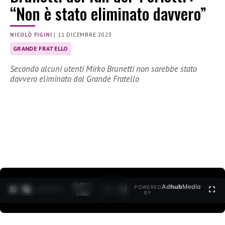
“Non è stato eliminato davvero”
NICOLÒ FIGINI
|
11 DICEMBRE 2023
GRANDE FRATELLO
Secondo alcuni utenti Mirko Brunetti non sarebbe stato
davvero eliminato dal Grande Fratello
0:28 /
Ad
hub
Media
POWERED
1
/
2
1:40
BY