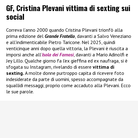
GF, Cristina Plevani vittima di sexting sui
social
Correva l’anno 2000 quando Cristina Plevani trionfò alla
prima edizione del
Grande Fratello
, davanti a Salvo Veneziano
e all’indimenticabile Pietro Taricone. Nel 2025, quindi
venticinque anni dopo quella vittoria, la Plevani è riuscita a
imporsi anche all’
Isola dei Famosi
, davanti a Mario Adinolfi e
Jey Lillo. Qualche giorno fa l’ex gieffina ed ex naufraga, si è
sfogata su Instagram, rivelando di essere
vittima di
sexting.
A molte donne purtroppo capita di ricevere foto
indesiderate da parte di uomini, spesso accompagnate da
squallidi messaggi, proprio come accaduto alla Plevani. Ecco
le sue parole.