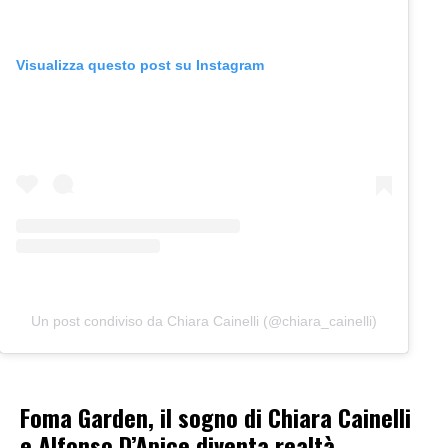
Visualizza questo post su Instagram
Un post condiviso da Chiara Cainelli (@chiara_cainelli)
Foma Garden, il sogno di Chiara Cainelli
e Alfonso D’Apice diventa realtà