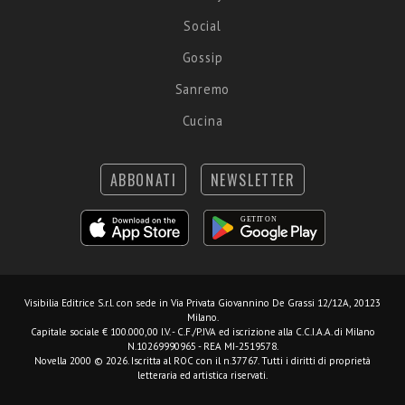
Social
Gossip
Sanremo
Cucina
ABBONATI
NEWSLETTER
Visibilia Editrice S.r.l.
con sede in Via Privata Giovannino De Grassi 12/12A, 20123
Milano.
Capitale sociale € 100.000,00 I.V. - C.F./P.IVA ed iscrizione alla C.C.I.A.A. di Milano
N.10269990965 - REA MI-2519578.
Novella 2000 © 2026. Iscritta al ROC con il n.37767. Tutti i diritti di proprietà
letteraria ed artistica riservati.