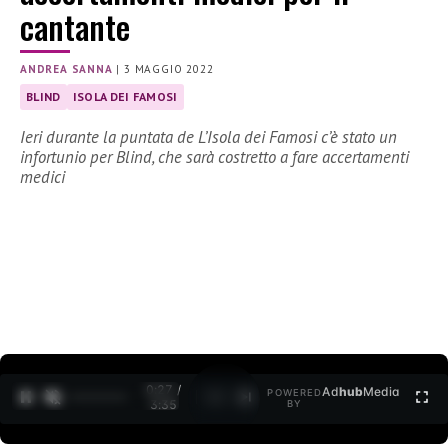
cantante
ANDREA SANNA
|
3 MAGGIO 2022
BLIND
ISOLA DEI FAMOSI
Ieri durante la puntata de L’Isola dei Famosi c’è stato un
infortunio per Blind, che sarà costretto a fare accertamenti
medici
0:28 /
Ad
hub
Media
POWERED
1
/
2
3:35
BY