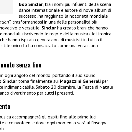
Bob Sinclar
, tra i nomi più influenti della scena
dance internazionale e autore di nove album di
successo, ha raggiunto la notorietà mondiale
ation”
, trasformandosi in una delle personalità più
nnovativo e versatile,
Sinclar
ha creato brani che hanno
 mondiali, riscrivendo le regole della musica elettronica
che hanno ispirato generazioni di musicisti in tutto il
no stile unico lo ha consacrato come una vera icona
imento senza fine
in ogni angolo del mondo, portando il suo sound
 Sinclar
torna finalmente sui
Magazzini Generali
per
e indimenticabile. Sabato 20 dicembre, la Festa di Natale
anto divertimento per tutti i presenti.
vento
musica accompagnerà gli ospiti fino alle prime luci
nte e coinvolgente dove ogni momento sarà all’insegna
nte.