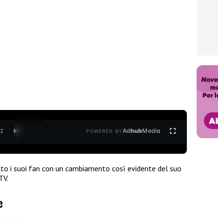
Ad
hub
Media
/
2
POWERED BY
o i suoi fan con un cambiamento così evidente del suo
TV.
e