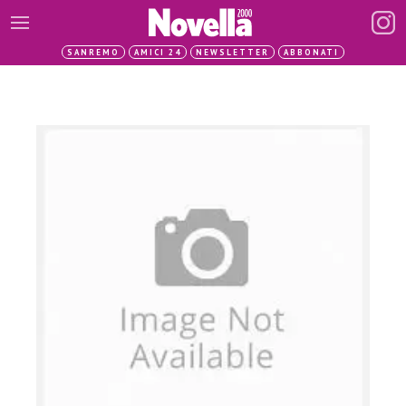
SANREMO
AMICI 24
NEWSLETTER
ABBONATI