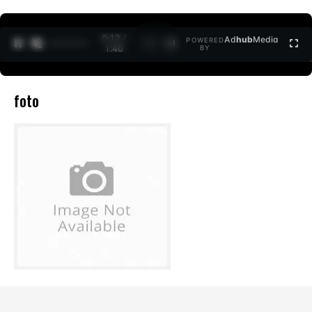
0:12 /
Ad
hub
Media
POWERED
1
/
2
1:40
BY
foto