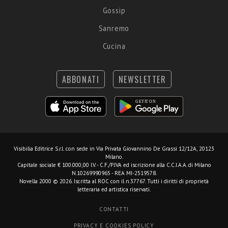
Gossip
Sanremo
Cucina
ABBONATI
NEWSLETTER
Visibilia Editrice S.r.l.
con sede in Via Privata Giovannino De Grassi 12/12A, 20123
Milano.
Capitale sociale € 100.000,00 I.V. - C.F./P.IVA ed iscrizione alla C.C.I.A.A. di Milano
N.10269990965 - REA MI-2519578.
Novella 2000 © 2026. Iscritta al ROC con il n.37767. Tutti i diritti di proprietà
letteraria ed artistica riservati.
CONTATTI
PRIVACY E COOKIES POLICY