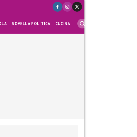
OLA
NOVELLA POLITICA
CUCINA