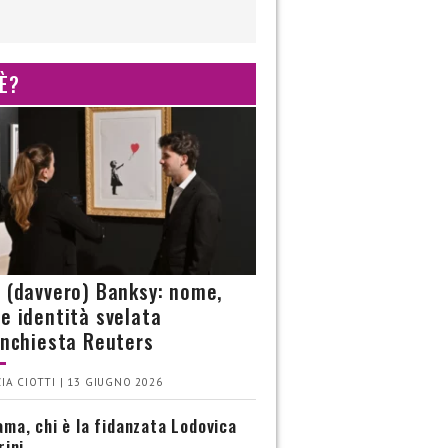
 È?
è (davvero) Banksy: nome,
 e identità svelata
’inchiesta Reuters
IA CIOTTI | 13 GIUGNO 2026
ma, chi è la fidanzata Lodovica
rini