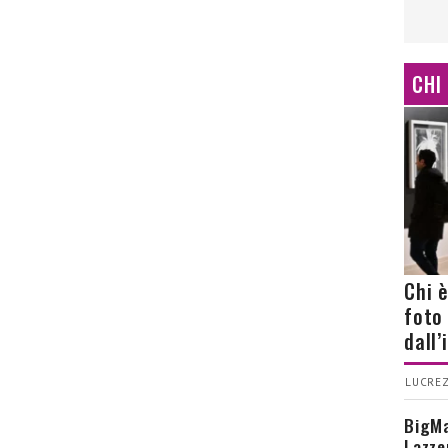
CHI
Chi 
foto
dall
LUCREZ
BigMa
Lazze