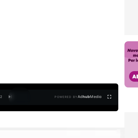
Ad
hub
Media
/
2
POWERED BY