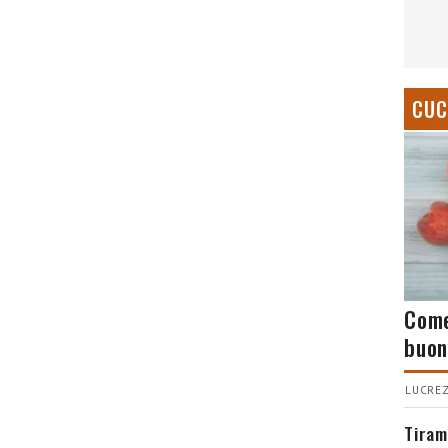
CUC
Come
buon
LUCREZ
Tiram