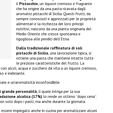
il
Pistacchio
, un liquore cremoso e fragrante
che ha origine da una pasta ricavata dagli
aromatici pistacchi di Sicilia. Questi frutti, da
sempre conosciuti e apprezzati per le proprietà
alimentari e la ricchezza dei loro principi
nutritivi, nascono da una pianta originaria del
Medio Oriente che cresce spontanea e
rigogliosa alle pendici dell’Etna.
Dalla tradizionale raffinatura di soli
pistacchi di Sicilia
, una lavorazione tipica, si
ottiene una pasta che mantiene intatte tutte
le preziose caratteristiche del frutto. La
con alcol, acqua e zucchero dà vita a un liquore cremoso,
o e inebriante.
nale e un’aromaticità inconfondibile.
i grande personalità
, il quale intriga per la sua
adazione alcolica (17%)
lo rende un ottimo “dopo cena”.
on solo dopo i pasti, ma anche durante la giornata.
a essere impiegato anche in cucina per aromatizzare alcuni