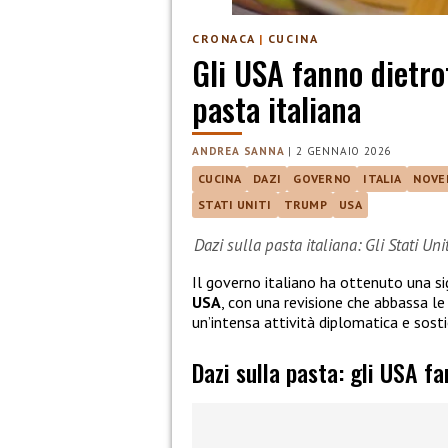
CRONACA
|
CUCINA
Gli USA fanno dietrof
pasta italiana
ANDREA SANNA
|
2 GENNAIO 2026
CUCINA
DAZI
GOVERNO
ITALIA
NOVE
STATI UNITI
TRUMP
USA
Dazi sulla pasta italiana: Gli Stati Unit
Il governo italiano ha ottenuto una si
USA
, con una revisione che abbassa le t
un’intensa attività diplomatica e sosti
Dazi sulla pasta: gli USA f