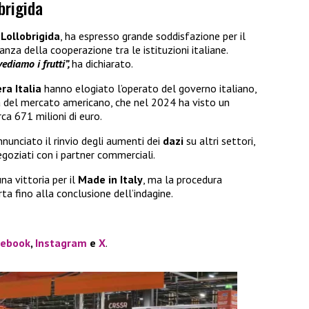
brigida
Lollobrigida
, ha espresso grande soddisfazione per il
nza della cooperazione tra le istituzioni italiane.
ediamo i frutti”,
ha dichiarato.
era Italia
hanno elogiato l’operato del governo italiano,
a del mercato americano, che nel 2024 ha visto un
rca 671 milioni di euro.
nunciato il rinvio degli aumenti dei
dazi
su altri settori,
egoziati con i partner commerciali.
na vittoria per il
Made in Italy
, ma la procedura
 fino alla conclusione dell’indagine.
cebook
,
Instagram
e
X
.