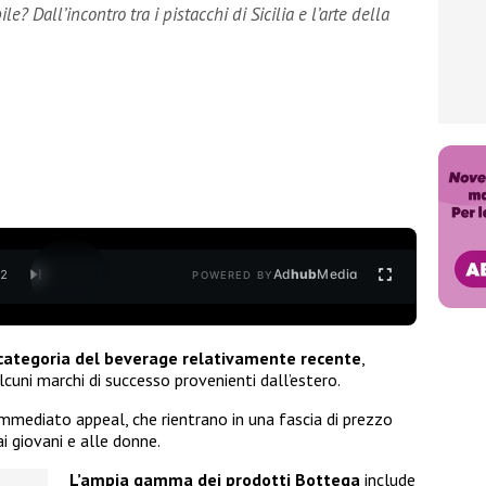
 Dall’incontro tra i pistacchi di Sicilia e l’arte della
Ad
hub
Media
/
2
POWERED BY
categoria del beverage relativamente recente
,
lcuni marchi di successo provenienti dall’estero.
 immediato appeal, che rientrano in una fascia di prezzo
i giovani e alle donne.
L’ampia gamma dei prodotti Bottega
include