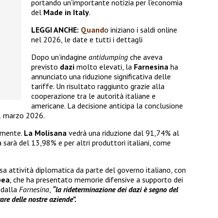
portando un’importante notizia per l’economia
del
Made in Italy
.
LEGGI ANCHE:
Quand
o iniziano i saldi online
nel 2026, le date e tutti i dettagli
Dopo un’indagine
antidumping
che aveva
previsto
dazi
molto elevati, la
Farnesina
ha
annunciato una riduzione significativa delle
tariffe. Un risultato raggiunto grazie alla
cooperazione tra le autorità italiane e
americane. La decisione anticipa la conclusione
11 marzo 2026.
camente.
La Molisana
vedrà una riduzione dal 91,74% al
a sarà del 13,98% e per altri produttori italiani, come
nsa attività diplomatica da parte del governo italiano, con
pea
, che ha presentato memorie difensive a supporto dei
 dalla
Farnesina
,
“la rideterminazione dei dazi è segno del
are delle nostre aziende”.