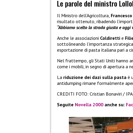
Le parole del ministro Lollo
Il Ministro dell’Agricoltura,
Francesco 
risultato ottenuto, ribadendo l’importa
“Abbiamo scelto la strada giusta e oggi v
Anche le associazioni
Coldiretti
e
Fili
sottolineando l’importanza strategic
esportazione di pasta italiana pari a ci
Nel frattempo, gli Stati Uniti hanno an
come i mobili, in segno di apertura a n
La
riduzione dei dazi sulla pasta
è u
antidumping rimane formalmente aperta
CREDITI FOTO: Cristian Bonaviri / IPA
Seguite
Novella 2000
anche su:
Fa