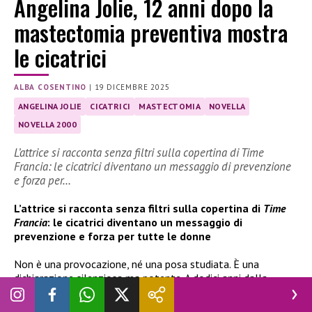
Angelina Jolie, 12 anni dopo la
mastectomia preventiva mostra
le cicatrici
ALBA COSENTINO
|
19 DICEMBRE 2025
ANGELINA JOLIE
CICATRICI
MASTECTOMIA
NOVELLA
NOVELLA 2000
L’attrice si racconta senza filtri sulla copertina di Time
Francia: le cicatrici diventano un messaggio di prevenzione
e forza per…
L’attrice si racconta senza filtri sulla copertina di
Time
Francia
: le cicatrici diventano un messaggio di
prevenzione e forza per tutte le donne
Non è una provocazione, né una posa studiata. È una
dichiarazione silenziosa ma potente. A dodici anni dalla
mastectomia preventiva, Angelina Jolie sceglie di mostrarsi
così com’è, con le cicatrici ben visibili, trasformandole in un