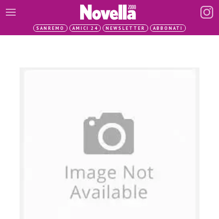
SANREMO
AMICI 24
NEWSLETTER
ABBONATI