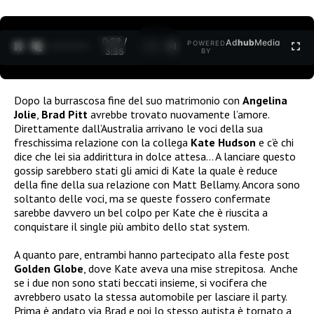
0:30 /
Ad
hub
Media
POWERED
1
/
2
3:35
BY
Dopo la burrascosa fine del suo matrimonio con
Angelina
Jolie
,
Brad Pitt
avrebbe trovato nuovamente l’amore.
Direttamente dall’Australia arrivano le voci della sua
freschissima relazione con la collega
Kate Hudson
e c’è chi
dice che lei sia addirittura in dolce attesa… A lanciare questo
gossip sarebbero stati gli amici di Kate la quale è reduce
della fine della sua relazione con Matt Bellamy. Ancora sono
soltanto delle voci, ma se queste fossero confermate
sarebbe davvero un bel colpo per Kate che è riuscita a
conquistare il single più ambito dello stat system.
A quanto pare, entrambi hanno partecipato alla feste post
Golden Globe
, dove Kate aveva una mise strepitosa. Anche
se i due non sono stati beccati insieme, si vocifera che
avrebbero usato la stessa automobile per lasciare il party.
Prima è andato via Brad e poi lo stesso autista è tornato a