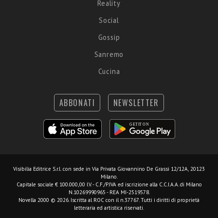
Reality
Social
Gossip
Sanremo
Cucina
ABBONATI
NEWSLETTER
Visibilia Editrice S.r.l.
con sede in Via Privata Giovannino De Grassi 12/12A, 20123
Milano.
Capitale sociale € 100.000,00 I.V. - C.F./P.IVA ed iscrizione alla C.C.I.A.A. di Milano
N.10269990965 - REA MI-2519578.
Novella 2000 © 2026. Iscritta al ROC con il n.37767. Tutti i diritti di proprietà
letteraria ed artistica riservati.