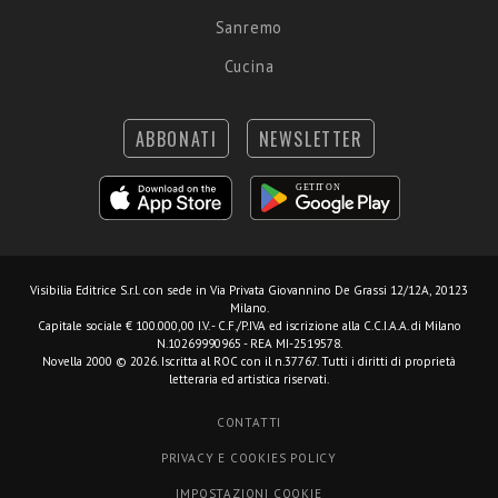
Sanremo
Cucina
ABBONATI
NEWSLETTER
Visibilia Editrice S.r.l.
con sede in Via Privata Giovannino De Grassi 12/12A, 20123
Milano.
Capitale sociale € 100.000,00 I.V. - C.F./P.IVA ed iscrizione alla C.C.I.A.A. di Milano
N.10269990965 - REA MI-2519578.
Novella 2000 © 2026. Iscritta al ROC con il n.37767. Tutti i diritti di proprietà
letteraria ed artistica riservati.
CONTATTI
PRIVACY E COOKIES POLICY
IMPOSTAZIONI COOKIE