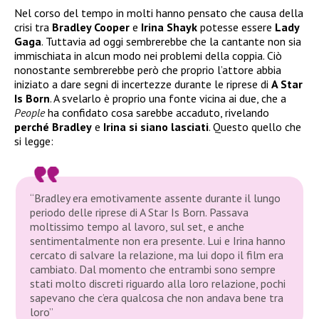
Nel corso del tempo in molti hanno pensato che causa della
crisi tra
Bradley Cooper
e
Irina Shayk
potesse essere
Lady
Gaga
. Tuttavia ad oggi sembrerebbe che la cantante non sia
immischiata in alcun modo nei problemi della coppia. Ciò
nonostante sembrerebbe però che proprio l’attore abbia
iniziato a dare segni di incertezze durante le riprese di
A Star
Is Born
. A svelarlo è proprio una fonte vicina ai due, che a
People
ha confidato cosa sarebbe accaduto, rivelando
perché Bradley
e
Irina si siano lasciati
. Questo quello che
si legge:
“Bradley era emotivamente assente durante il lungo
periodo delle riprese di A Star Is Born. Passava
moltissimo tempo al lavoro, sul set, e anche
sentimentalmente non era presente. Lui e Irina hanno
cercato di salvare la relazione, ma lui dopo il film era
cambiato. Dal momento che entrambi sono sempre
stati molto discreti riguardo alla loro relazione, pochi
sapevano che c’era qualcosa che non andava bene tra
loro”