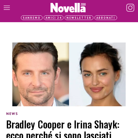
SANREMO
AMICI 24
NEWSLETTER
ABBONATI
NEWS
Bradley Cooper e Irina Shayk:
ecco perché si sono lasciati