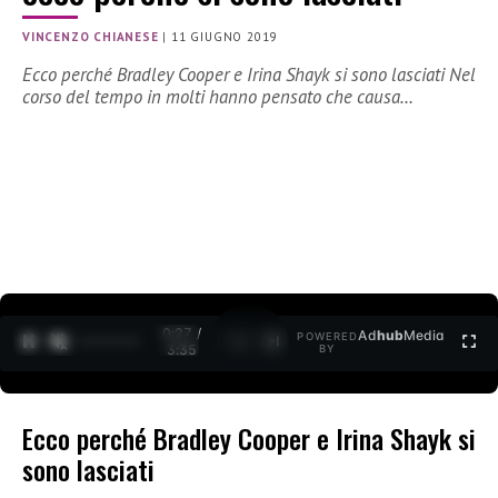
VINCENZO CHIANESE
|
11 GIUGNO 2019
Ecco perché Bradley Cooper e Irina Shayk si sono lasciati Nel
corso del tempo in molti hanno pensato che causa…
0:28 /
Ad
hub
Media
POWERED
1
/
2
3:35
BY
Ecco perché Bradley Cooper e Irina Shayk si
sono lasciati