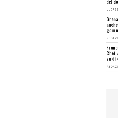
del d
LUCREZ
Grana
anche
gour
REDAZI
Franc
Chef 
sa di
REDAZI