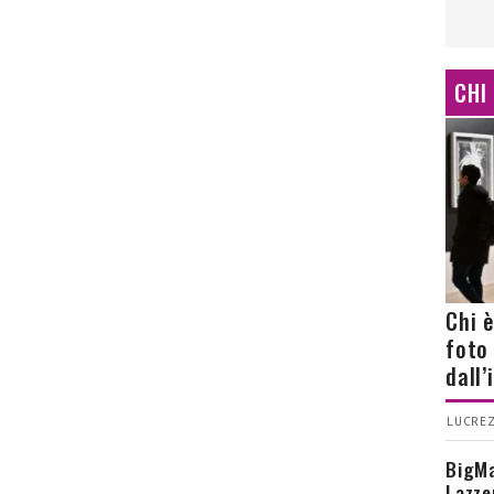
CHI
Chi 
foto
dall
LUCREZ
BigMa
Lazze