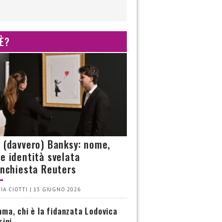
 È?
è (davvero) Banksy: nome,
 e identità svelata
’inchiesta Reuters
IA CIOTTI | 13 GIUGNO 2026
ma, chi è la fidanzata Lodovica
rini