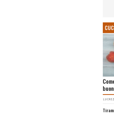
CUC
Come
buon
LUCREZ
Tiram